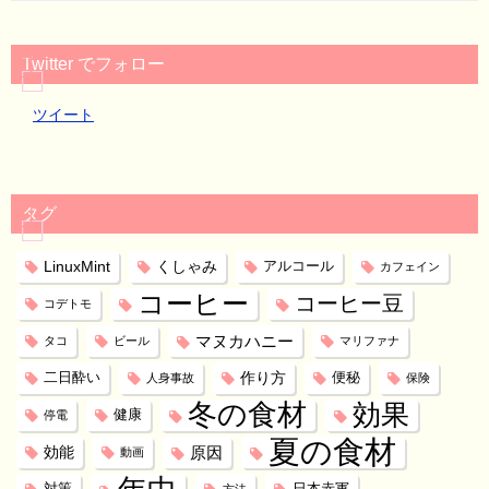
Twitter でフォロー
ツイート
タグ
LinuxMint
くしゃみ
アルコール
カフェイン
コーヒー
コーヒー豆
コデトモ
マヌカハニー
タコ
ビール
マリファナ
作り方
二日酔い
便秘
人身事故
保険
冬の食材
効果
健康
停電
夏の食材
効能
原因
動画