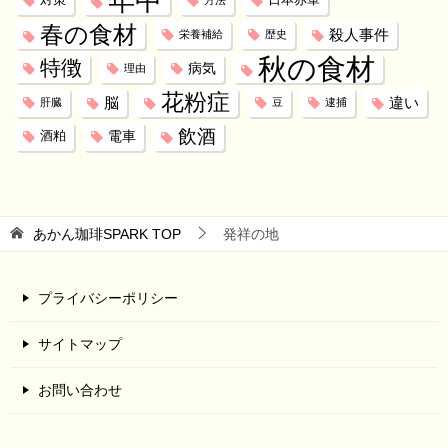
年中
対策
日本赤軍
方法
春の食材
殺人事件
栄養補給
歴史
秋の食材
特徴
病気
理由
花粉症
脳
違い
肝臓
豆
逮捕
飲酒
電車
酒粕
あかん珈琲SPARK
TOP
発祥の地
プライバシーポリシー
サイトマップ
お問い合わせ