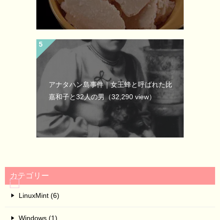
アナタハン島事件｜女王蜂と呼ばれた比
嘉和子と32人の男
（32,290 view）
カテゴリー
LinuxMint (6)
Windows (1)