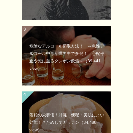
危険なアルコール摂取方法！ ～急性ア
ルコール中毒が世界中で多発！ 心配停
止や死に至るタンポン飲酒～
（39,441
view）
酒粕の栄養価！肝臓・便秘・美肌によい
効能！？ためしてガッテン
（34,488
view）