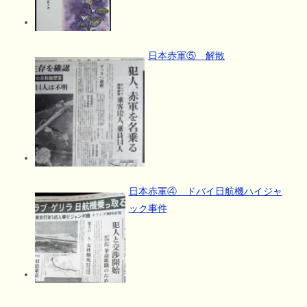
日本赤軍⑤ 解散
日本赤軍④ ドバイ日航機ハイジャ
ック事件