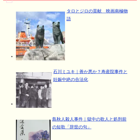
タロとジロの貢献 映画南極物
語
石川ミユキ｜善か悪か？寿産院事件と
妊娠中絶の合法化
島秋人殺人事件｜獄中の歌人と処刑前
の短歌「辞世の句」