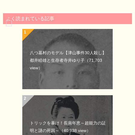
よく読まれている記事
八つ墓村のモデル【津山事件30人殺し】
都井睦雄と生存者寺井ゆり子
（71,703
view）
トリックを暴け！長南年恵～超能力の証
明と謎の死因～
（40,938 view）