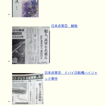
日本赤軍⑤ 解散
日本赤軍④ ドバイ日航機ハイジャ
ック事件