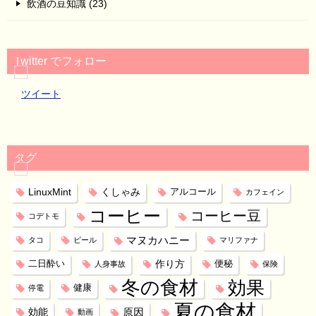
飲酒の豆知識 (23)
Twitter でフォロー
ツイート
タグ
LinuxMint
くしゃみ
アルコール
カフェイン
コーヒー
コーヒー豆
コデトモ
マヌカハニー
タコ
ビール
マリファナ
作り方
二日酔い
便秘
人身事故
保険
冬の食材
効果
健康
停電
夏の食材
効能
原因
動画