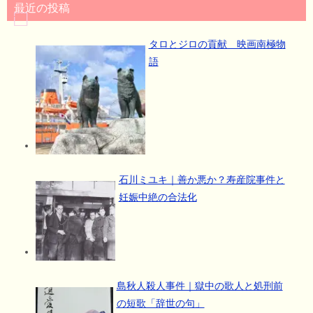
最近の投稿
タロとジロの貢献 映画南極物
語
石川ミユキ｜善か悪か？寿産院事件と
妊娠中絶の合法化
島秋人殺人事件｜獄中の歌人と処刑前
の短歌「辞世の句」