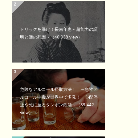
トリックを暴け！長南年恵～超能力の証
明と謎の死因～
（40,938 view）
危険なアルコール摂取方法！ ～急性ア
ルコール中毒が世界中で多発！ 心配停
止や死に至るタンポン飲酒～
（39,442
view）