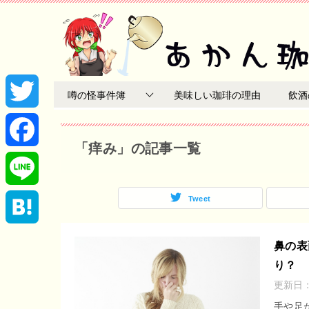
噂の怪事件簿
美味しい珈琲の理由
飲酒
T
「痒み」の記事一覧
w
F
i
a
Tweet
L
t
c
i
H
鼻の表
t
e
り？
n
a
更新日
e
b
e
t
手や足