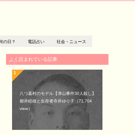
何の日？
電話占い
社会・ニュース
よく読まれている記事
八つ墓村のモデル【津山事件30人殺し】
都井睦雄と生存者寺井ゆり子
（71,704
view）