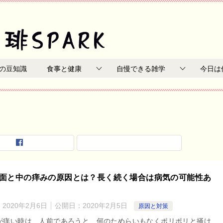
の豆知識
食事と健康
自慢できる雑学
今日は
面と中の痒みの原因とは？長く続く場合は病気の可能性あ
：
2020年2月6日
公開日：
2020年2月5日
原因と対策
が痒い時は、人前であろうと、何のためらいもなくポリポリと掻け