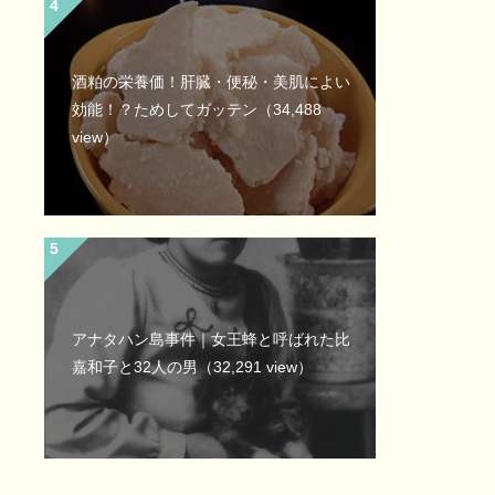
酒粕の栄養価！肝臓・便秘・美肌によい
効能！？ためしてガッテン
（34,488
view）
アナタハン島事件｜女王蜂と呼ばれた比
嘉和子と32人の男
（32,291 view）