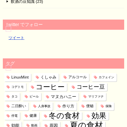
飲酒の豆知識 (23)
Twitter でフォロー
ツイート
タグ
LinuxMint
くしゃみ
アルコール
カフェイン
コーヒー
コーヒー豆
コデトモ
マヌカハニー
タコ
ビール
マリファナ
作り方
二日酔い
便秘
人身事故
保険
冬の食材
効果
健康
停電
夏の食材
効能
原因
動画