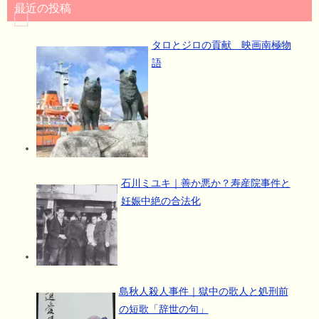
最近の投稿
タロとジロの貢献 映画南極物
語
石川ミユキ｜善か悪か？寿産院事件と
妊娠中絶の合法化
島秋人殺人事件｜獄中の歌人と処刑前
の短歌「辞世の句」