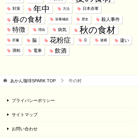
年中
対策
日本赤軍
方法
春の食材
殺人事件
栄養補給
歴史
秋の食材
特徴
病気
理由
花粉症
脳
違い
肝臓
豆
逮捕
飲酒
電車
酒粕
あかん珈琲SPARK
TOP
牛の村
プライバシーポリシー
サイトマップ
お問い合わせ