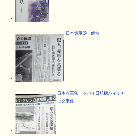
日本赤軍⑤ 解散
日本赤軍④ ドバイ日航機ハイジャ
ック事件