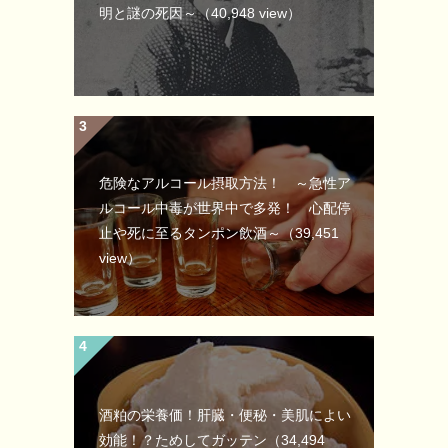
明と謎の死因～
（40,948 view）
危険なアルコール摂取方法！ ～急性ア
ルコール中毒が世界中で多発！ 心配停
止や死に至るタンポン飲酒～
（39,451
view）
酒粕の栄養価！肝臓・便秘・美肌によい
効能！？ためしてガッテン
（34,494