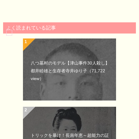
よく読まれている記事
八つ墓村のモデル【津山事件30人殺し】
都井睦雄と生存者寺井ゆり子
（71,722
view）
トリックを暴け！長南年恵～超能力の証