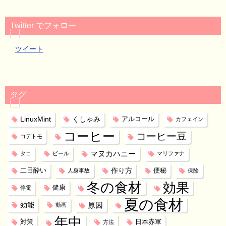
Twitter でフォロー
ツイート
タグ
LinuxMint
くしゃみ
アルコール
カフェイン
コーヒー
コーヒー豆
コデトモ
マヌカハニー
タコ
ビール
マリファナ
作り方
二日酔い
便秘
人身事故
保険
冬の食材
効果
健康
停電
夏の食材
効能
原因
動画
年中
対策
日本赤軍
方法