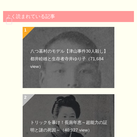
よく読まれている記事
八つ墓村のモデル【津山事件30人殺し】
都井睦雄と生存者寺井ゆり子
（71,684
view）
トリックを暴け！長南年恵～超能力の証
明と謎の死因～
（40,927 view）