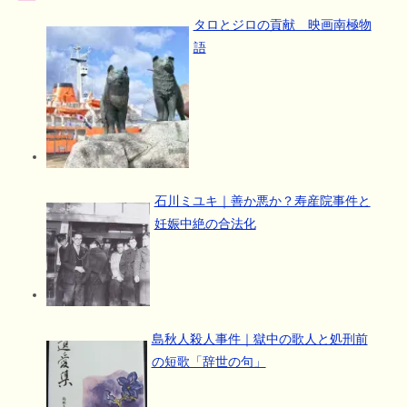
タロとジロの貢献 映画南極物
語
石川ミユキ｜善か悪か？寿産院事件と
妊娠中絶の合法化
島秋人殺人事件｜獄中の歌人と処刑前
の短歌「辞世の句」