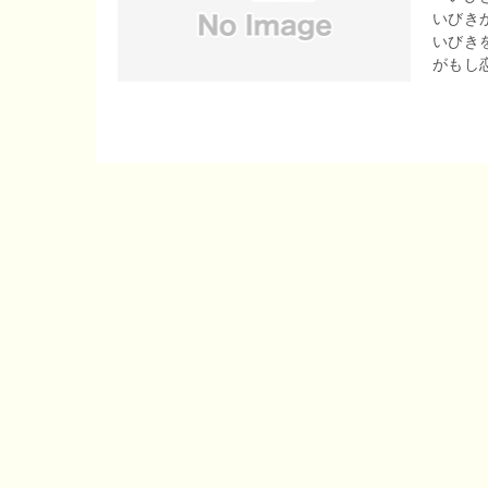
いびき
r
o
いびき
e
がもし恋
o
n
k
a