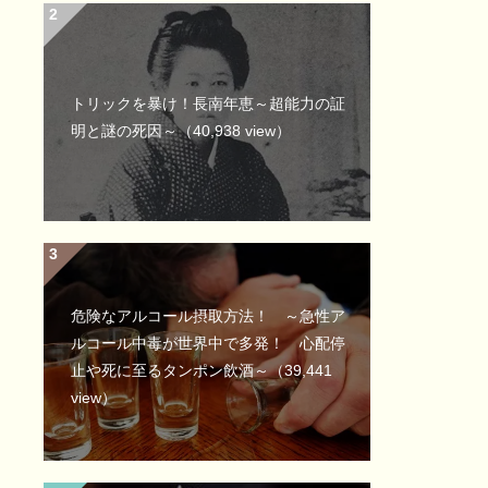
トリックを暴け！長南年恵～超能力の証
明と謎の死因～
（40,938 view）
危険なアルコール摂取方法！ ～急性ア
ルコール中毒が世界中で多発！ 心配停
止や死に至るタンポン飲酒～
（39,441
view）