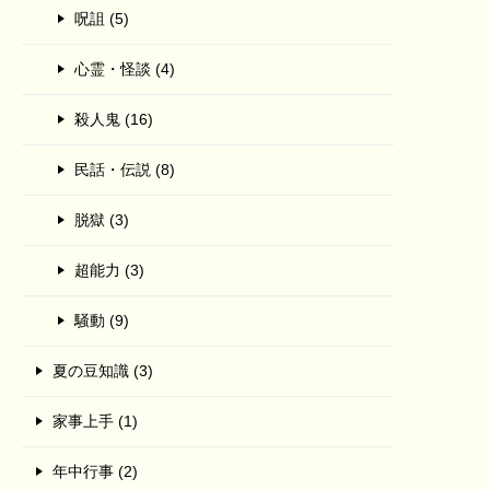
呪詛 (5)
心霊・怪談 (4)
殺人鬼 (16)
民話・伝説 (8)
脱獄 (3)
超能力 (3)
騒動 (9)
夏の豆知識 (3)
家事上手 (1)
年中行事 (2)