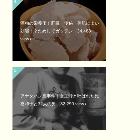
酒粕の栄養価！肝臓・便秘・美肌によい
効能！？ためしてガッテン
（34,488
view）
アナタハン島事件｜女王蜂と呼ばれた比
嘉和子と32人の男
（32,290 view）