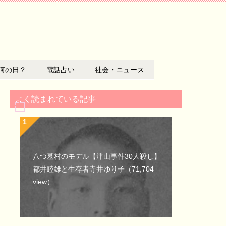
何の日？
電話占い
社会・ニュース
よく読まれている記事
八つ墓村のモデル【津山事件30人殺し】
都井睦雄と生存者寺井ゆり子
（71,704
view）