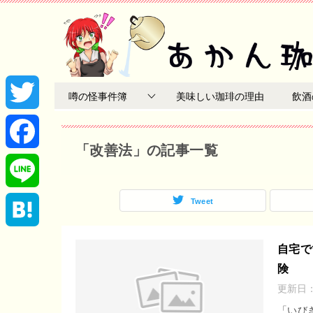
噂の怪事件簿
美味しい珈琲の理由
飲酒
T
「改善法」の記事一覧
w
F
i
a
Tweet
L
t
c
i
H
自宅で
t
e
険
n
a
更新日
e
b
e
t
「いび