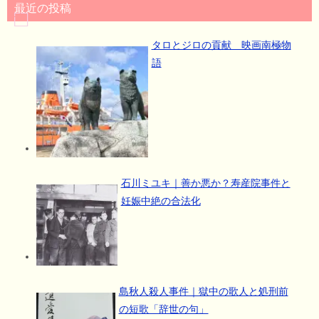
最近の投稿
タロとジロの貢献 映画南極物
語
石川ミユキ｜善か悪か？寿産院事件と
妊娠中絶の合法化
島秋人殺人事件｜獄中の歌人と処刑前
の短歌「辞世の句」