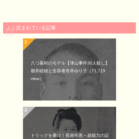
よく読まれている記事
八つ墓村のモデル【津山事件30人殺し】
都井睦雄と生存者寺井ゆり子
（71,719
view）
トリックを暴け！長南年恵～超能力の証