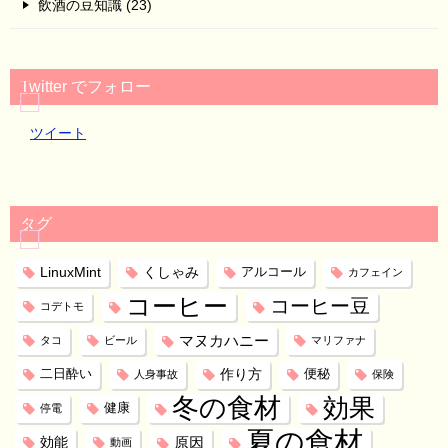
飲酒の豆知識 (23)
Twitter でフォロー
ツイート
タグ
LinuxMint
くしゃみ
アルコール
カフェイン
コーヒー
コーヒー豆
コデトモ
マヌカハニー
タコ
ビール
マリファナ
作り方
二日酔い
便秘
人身事故
保険
冬の食材
効果
健康
停電
夏の食材
効能
原因
動画