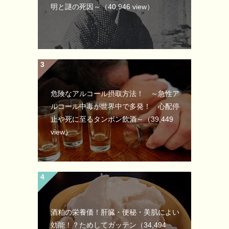
明と謎の死因～
（40,946 view）
危険なアルコール摂取方法！ ～急性ア
ルコール中毒が世界中で多発！ 心配停
止や死に至るタンポン飲酒～
（39,449
view）
酒粕の栄養価！肝臓・便秘・美肌によい
効能！？ためしてガッテン
（34,494