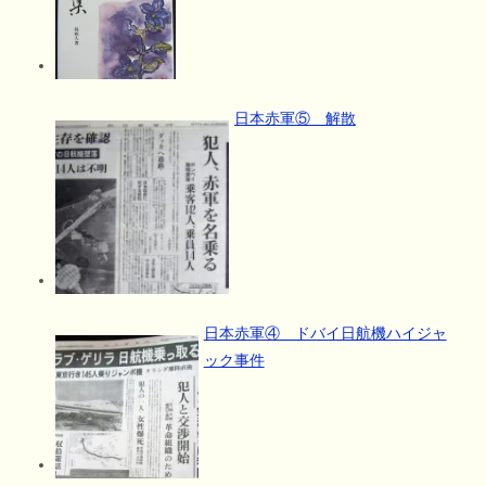
日本赤軍⑤ 解散
日本赤軍④ ドバイ日航機ハイジャ
ック事件