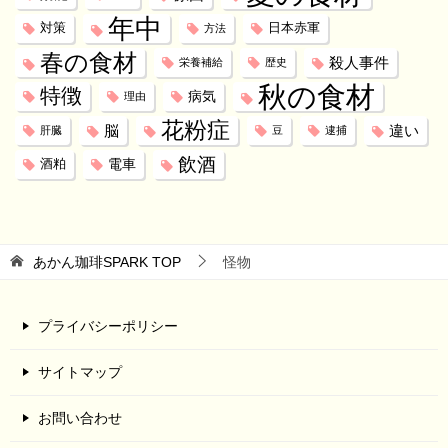
年中
対策
日本赤軍
方法
春の食材
殺人事件
栄養補給
歴史
秋の食材
特徴
病気
理由
花粉症
脳
違い
肝臓
豆
逮捕
飲酒
電車
酒粕
あかん珈琲SPARK
TOP
怪物
プライバシーポリシー
サイトマップ
お問い合わせ