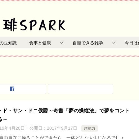
の豆知識
食事と健康
自慢できる雑学
今日は
・ド・サン・ドニ侯爵～奇書「夢の操縦法」で夢をコント
る～
019年4月20日
公開日：
2017年9月17日
超能力
自由自在に操ることができたら、一体どんな人生になるでしょ