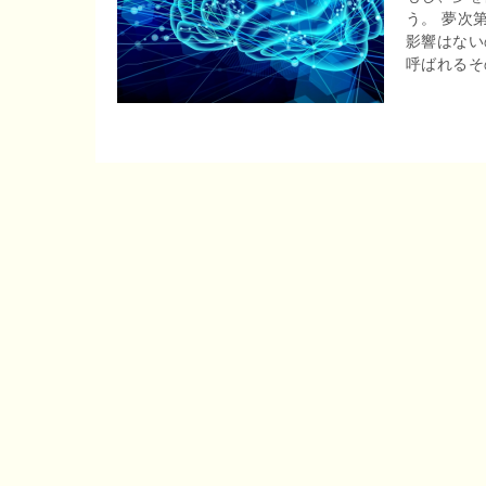
う。 夢次
r
o
影響はない
e
呼ばれるその
o
n
k
a