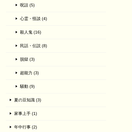
呪詛 (5)
心霊・怪談 (4)
殺人鬼 (16)
民話・伝説 (8)
脱獄 (3)
超能力 (3)
騒動 (9)
夏の豆知識 (3)
家事上手 (1)
年中行事 (2)