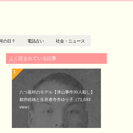
何の日？
電話占い
社会・ニュース
よく読まれている記事
八つ墓村のモデル【津山事件30人殺し】
都井睦雄と生存者寺井ゆり子
（71,693
view）