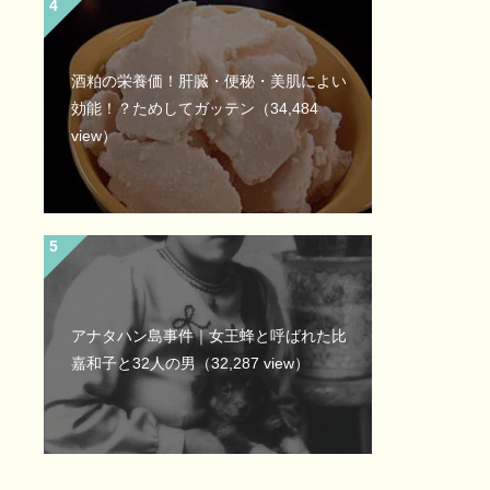
酒粕の栄養価！肝臓・便秘・美肌によい
効能！？ためしてガッテン
（34,484
view）
アナタハン島事件｜女王蜂と呼ばれた比
嘉和子と32人の男
（32,287 view）