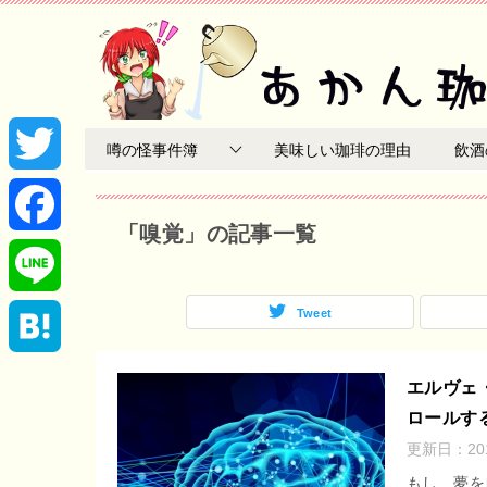
噂の怪事件簿
美味しい珈琲の理由
飲酒
T
「嗅覚」の記事一覧
w
F
i
a
Tweet
L
t
c
i
H
エルヴェ
t
e
ロールす
n
a
更新日：
2
e
b
e
t
もし、夢を