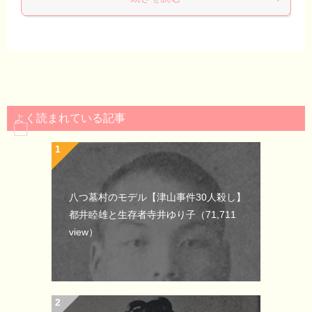
よく読まれている記事
八つ墓村のモデル【津山事件30人殺し】
都井睦雄と生存者寺井ゆり子
（71,711
view）