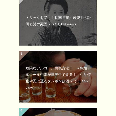
トリックを暴け！長南年恵～超能力の証
明と謎の死因～
（40,944 view）
危険なアルコール摂取方法！ ～急性ア
ルコール中毒が世界中で多発！ 心配停
止や死に至るタンポン飲酒～
（39,446
view）