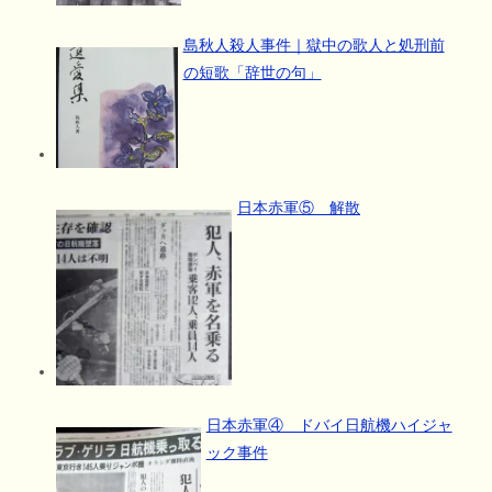
島秋人殺人事件｜獄中の歌人と処刑前
の短歌「辞世の句」
日本赤軍⑤ 解散
日本赤軍④ ドバイ日航機ハイジャ
ック事件