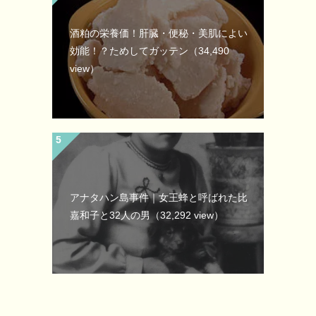
酒粕の栄養価！肝臓・便秘・美肌によい
効能！？ためしてガッテン
（34,490
view）
アナタハン島事件｜女王蜂と呼ばれた比
嘉和子と32人の男
（32,292 view）