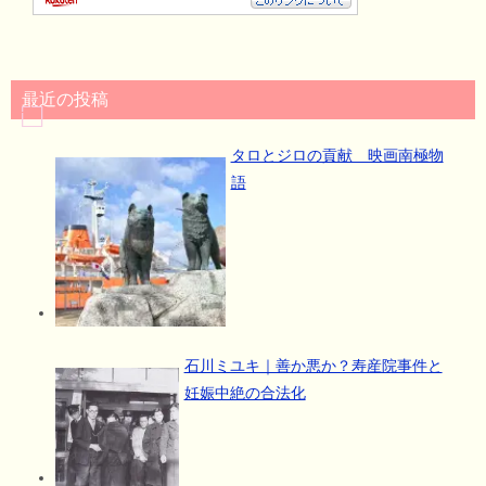
最近の投稿
タロとジロの貢献 映画南極物
語
石川ミユキ｜善か悪か？寿産院事件と
妊娠中絶の合法化