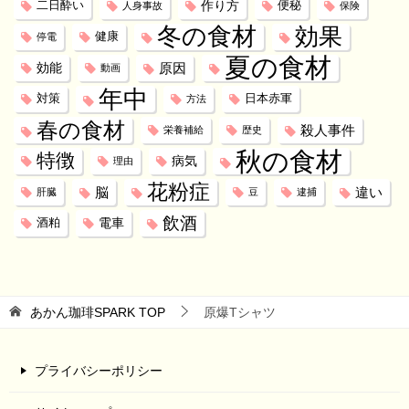
作り方
二日酔い
便秘
人身事故
保険
冬の食材
効果
健康
停電
夏の食材
効能
原因
動画
年中
対策
日本赤軍
方法
春の食材
殺人事件
栄養補給
歴史
秋の食材
特徴
病気
理由
花粉症
脳
違い
肝臓
豆
逮捕
飲酒
電車
酒粕
あかん珈琲SPARK
TOP
原爆Tシャツ
プライバシーポリシー