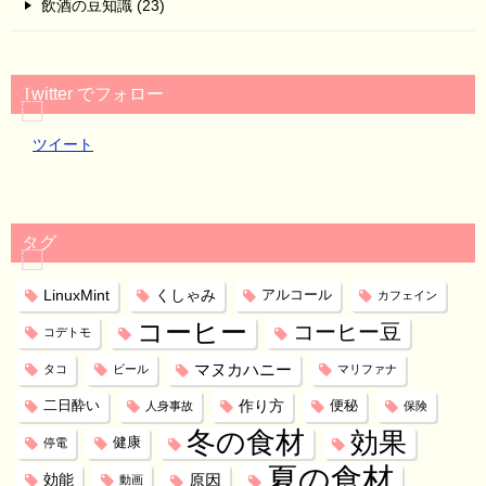
飲酒の豆知識 (23)
Twitter でフォロー
ツイート
タグ
LinuxMint
くしゃみ
アルコール
カフェイン
コーヒー
コーヒー豆
コデトモ
マヌカハニー
タコ
ビール
マリファナ
作り方
二日酔い
便秘
人身事故
保険
冬の食材
効果
健康
停電
夏の食材
効能
原因
動画