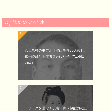
よく読まれている記事
八つ墓村のモデル【津山事件30人殺し】
都井睦雄と生存者寺井ゆり子
（71,682
view）
トリックを暴け！長南年恵～超能力の証