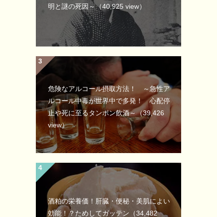
明と謎の死因～
（40,925 view）
危険なアルコール摂取方法！ ～急性ア
ルコール中毒が世界中で多発！ 心配停
止や死に至るタンポン飲酒～
（39,426
view）
酒粕の栄養価！肝臓・便秘・美肌によい
効能！？ためしてガッテン
（34,482