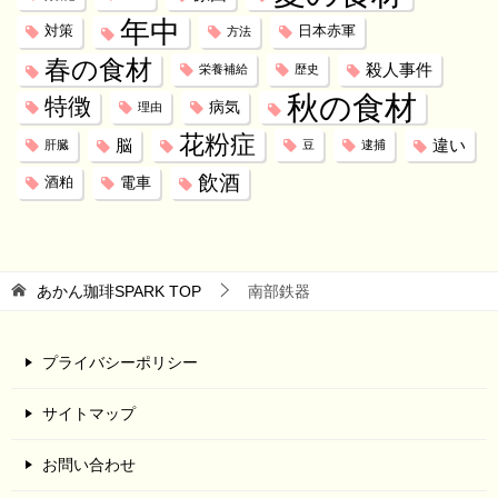
年中
対策
日本赤軍
方法
春の食材
殺人事件
栄養補給
歴史
秋の食材
特徴
病気
理由
花粉症
脳
違い
肝臓
豆
逮捕
飲酒
電車
酒粕
あかん珈琲SPARK
TOP
南部鉄器
プライバシーポリシー
サイトマップ
お問い合わせ