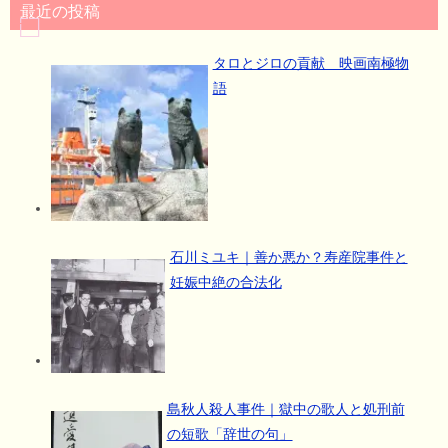
最近の投稿
タロとジロの貢献 映画南極物
語
石川ミユキ｜善か悪か？寿産院事件と
妊娠中絶の合法化
島秋人殺人事件｜獄中の歌人と処刑前
の短歌「辞世の句」