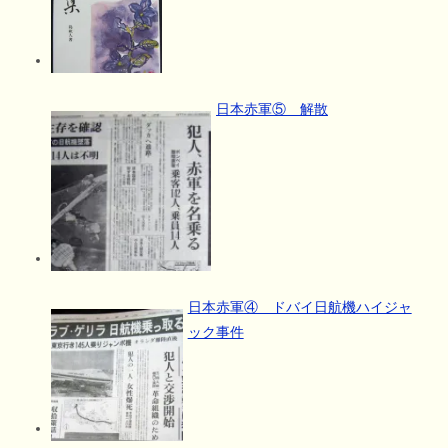
日本赤軍⑤ 解散
日本赤軍④ ドバイ日航機ハイジャ
ック事件