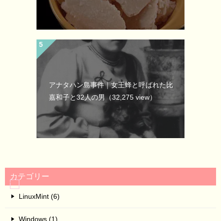
アナタハン島事件｜女王蜂と呼ばれた比
嘉和子と32人の男
（32,275 view）
カテゴリー
LinuxMint (6)
Windows (1)