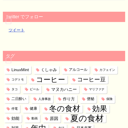
Twitter でフォロー
ツイート
タグ
LinuxMint
くしゃみ
アルコール
カフェイン
コーヒー
コーヒー豆
コデトモ
マヌカハニー
タコ
ビール
マリファナ
作り方
二日酔い
便秘
人身事故
保険
冬の食材
効果
健康
停電
夏の食材
効能
原因
動画