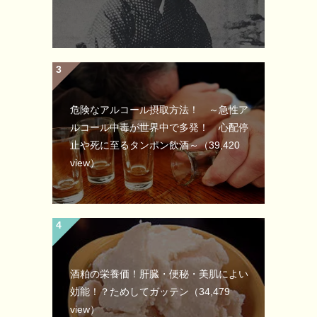
危険なアルコール摂取方法！ ～急性ア
ルコール中毒が世界中で多発！ 心配停
止や死に至るタンポン飲酒～
（39,420
view）
酒粕の栄養価！肝臓・便秘・美肌によい
効能！？ためしてガッテン
（34,479
view）