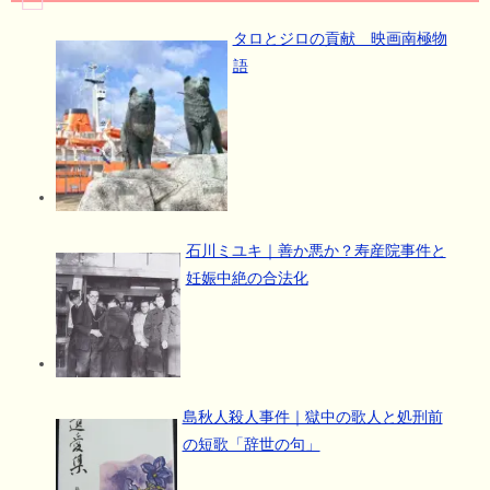
タロとジロの貢献 映画南極物
語
石川ミユキ｜善か悪か？寿産院事件と
妊娠中絶の合法化
島秋人殺人事件｜獄中の歌人と処刑前
の短歌「辞世の句」