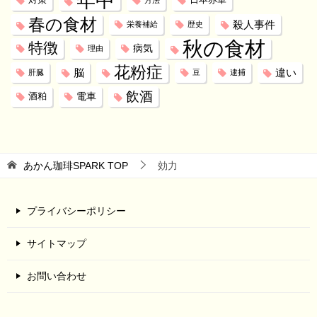
年中
対策
日本赤軍
方法
春の食材
殺人事件
栄養補給
歴史
秋の食材
特徴
病気
理由
花粉症
脳
違い
肝臓
豆
逮捕
飲酒
電車
酒粕
あかん珈琲SPARK
TOP
効力
プライバシーポリシー
サイトマップ
お問い合わせ