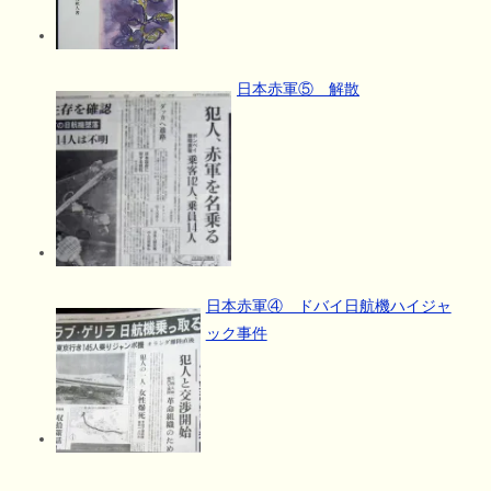
日本赤軍⑤ 解散
日本赤軍④ ドバイ日航機ハイジャ
ック事件