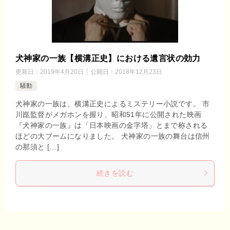
犬神家の一族【横溝正史】における遺言状の効力
更新日：
2019年4月20日
公開日：
2018年12月23日
騒動
犬神家の一族は、横溝正史によるミステリー小説です。 市
川崑監督がメガホンを握り、昭和51年に公開された映画
『犬神家の一族』は「日本映画の金字塔」とまで称される
ほどの大ブームになりました。 犬神家の一族の舞台は信州
の那須と […]
続きを読む