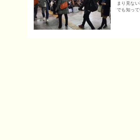
まり見ない
r
o
でも知ってい
e
o
n
k
a