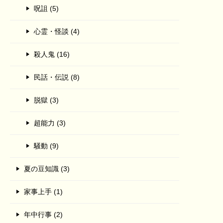
呪詛 (5)
心霊・怪談 (4)
殺人鬼 (16)
民話・伝説 (8)
脱獄 (3)
超能力 (3)
騒動 (9)
夏の豆知識 (3)
家事上手 (1)
年中行事 (2)