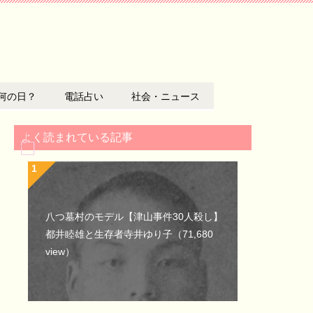
何の日？
電話占い
社会・ニュース
よく読まれている記事
八つ墓村のモデル【津山事件30人殺し】
都井睦雄と生存者寺井ゆり子
（71,680
view）