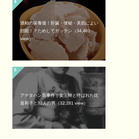
酒粕の栄養価！肝臓・便秘・美肌によい
効能！？ためしてガッテン
（34,481
view）
アナタハン島事件｜女王蜂と呼ばれた比
嘉和子と32人の男
（32,281 view）