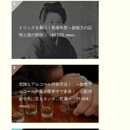
トリックを暴け！長南年恵～超能力の証
明と謎の死因～
（40,925 view）
危険なアルコール摂取方法！ ～急性ア
ルコール中毒が世界中で多発！ 心配停
止や死に至るタンポン飲酒～
（39,424
view）