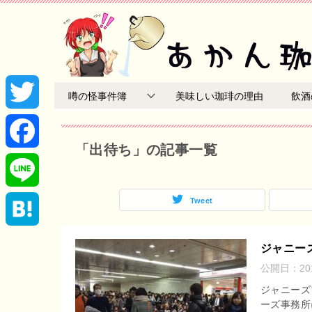
噂の怪事件簿
美味しい珈琲の理由
飲酒
T
「出待ち」の記事一覧
w
F
i
a
Tweet
L
t
c
i
H
ジャニー
t
e
公開日：
2
n
a
ジャニーズ
e
b
e
ーズ事務所
t