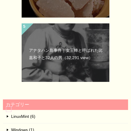
アナタハン島事件｜女王蜂と呼ばれた比
嘉和子と32人の男
（32,291 view）
カテゴリー
LinuxMint (6)
Windows (1)