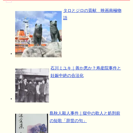
タロとジロの貢献 映画南極物
語
石川ミユキ｜善か悪か？寿産院事件と
妊娠中絶の合法化
島秋人殺人事件｜獄中の歌人と処刑前
の短歌「辞世の句」