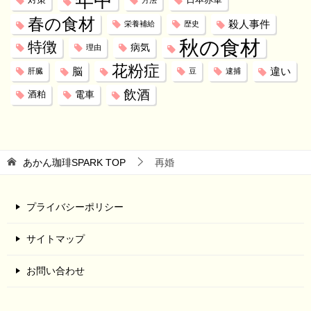
年中
対策
日本赤軍
方法
春の食材
殺人事件
栄養補給
歴史
秋の食材
特徴
病気
理由
花粉症
脳
違い
肝臓
豆
逮捕
飲酒
電車
酒粕
あかん珈琲SPARK
TOP
再婚
プライバシーポリシー
サイトマップ
お問い合わせ