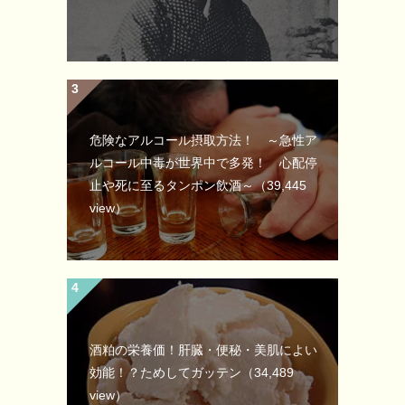
危険なアルコール摂取方法！ ～急性ア
ルコール中毒が世界中で多発！ 心配停
止や死に至るタンポン飲酒～
（39,445
view）
酒粕の栄養価！肝臓・便秘・美肌によい
効能！？ためしてガッテン
（34,489
view）