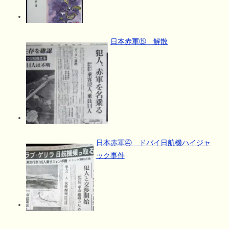
日本赤軍⑤ 解散
日本赤軍④ ドバイ日航機ハイジャ
ック事件