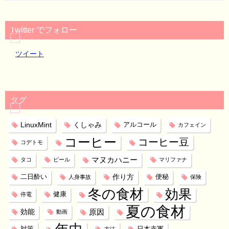
Twitter でフォロー
ツイート
タグ
LinuxMint
くしゃみ
アルコール
カフェイン
コーヒー
コーヒー豆
コデトモ
マヌカハニー
タコ
ビール
マリファナ
作り方
二日酔い
便秘
人身事故
保険
冬の食材
効果
健康
停電
夏の食材
効能
原因
動画