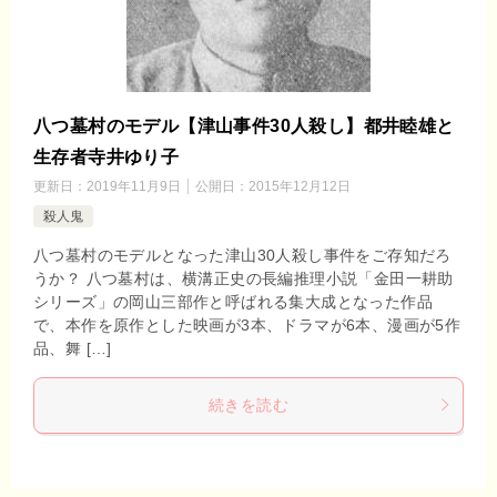
八つ墓村のモデル【津山事件30人殺し】都井睦雄と
生存者寺井ゆり子
更新日：
2019年11月9日
公開日：
2015年12月12日
殺人鬼
八つ墓村のモデルとなった津山30人殺し事件をご存知だろ
うか？ 八つ墓村は、横溝正史の長編推理小説「金田一耕助
シリーズ」の岡山三部作と呼ばれる集大成となった作品
で、本作を原作とした映画が3本、ドラマが6本、漫画が5作
品、舞 […]
続きを読む