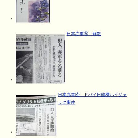
日本赤軍⑤ 解散
日本赤軍④ ドバイ日航機ハイジャ
ック事件