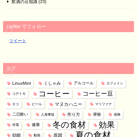
飲酒の豆知識 (23)
Twitter でフォロー
ツイート
タグ
LinuxMint
くしゃみ
アルコール
カフェイン
コーヒー
コーヒー豆
コデトモ
マヌカハニー
タコ
ビール
マリファナ
作り方
二日酔い
便秘
人身事故
保険
冬の食材
効果
健康
停電
夏の食材
効能
原因
動画