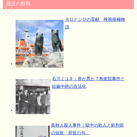
最近の投稿
タロとジロの貢献 映画南極物
語
石川ミユキ｜善か悪か？寿産院事件と
妊娠中絶の合法化
島秋人殺人事件｜獄中の歌人と処刑前
の短歌「辞世の句」