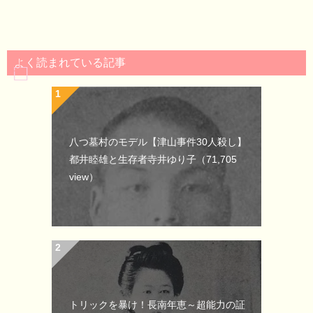
よく読まれている記事
八つ墓村のモデル【津山事件30人殺し】
都井睦雄と生存者寺井ゆり子
（71,705
view）
トリックを暴け！長南年恵～超能力の証