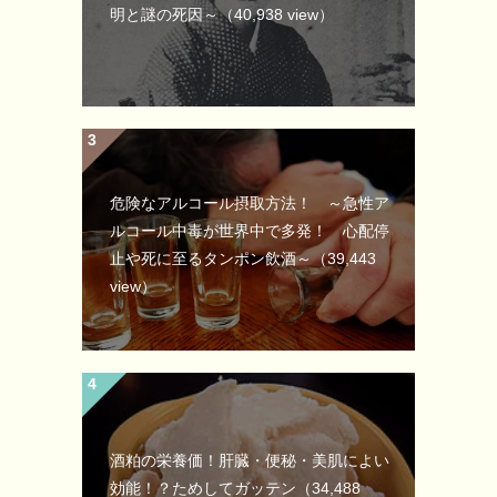
明と謎の死因～
（40,938 view）
危険なアルコール摂取方法！ ～急性ア
ルコール中毒が世界中で多発！ 心配停
止や死に至るタンポン飲酒～
（39,443
view）
酒粕の栄養価！肝臓・便秘・美肌によい
効能！？ためしてガッテン
（34,488