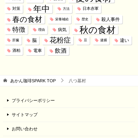
年中
対策
日本赤軍
方法
春の食材
殺人事件
栄養補給
歴史
秋の食材
特徴
病気
理由
花粉症
脳
違い
肝臓
豆
逮捕
飲酒
電車
酒粕
あかん珈琲SPARK
TOP
八つ墓村
プライバシーポリシー
サイトマップ
お問い合わせ