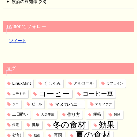
飲酒の豆知識 (23)
Twitter でフォロー
ツイート
タグ
LinuxMint
くしゃみ
アルコール
カフェイン
コーヒー
コーヒー豆
コデトモ
マヌカハニー
タコ
ビール
マリファナ
作り方
二日酔い
便秘
人身事故
保険
冬の食材
効果
健康
停電
夏の食材
効能
原因
動画