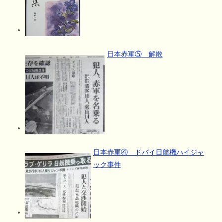
日本赤軍⑤ 解散
日本赤軍④ ドバイ日航機ハイジャ
ック事件