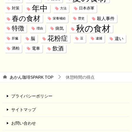
年中
対策
日本赤軍
方法
春の食材
殺人事件
栄養補給
歴史
秋の食材
特徴
病気
理由
花粉症
脳
違い
肝臓
豆
逮捕
飲酒
電車
酒粕
あかん珈琲SPARK
TOP
休憩時間の得点
プライバシーポリシー
サイトマップ
お問い合わせ