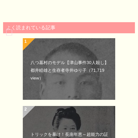
よく読まれている記事
八つ墓村のモデル【津山事件30人殺し】
都井睦雄と生存者寺井ゆり子
（71,719
view）
トリックを暴け！長南年恵～超能力の証