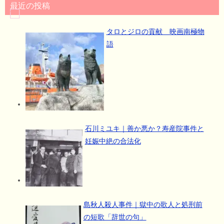
最近の投稿
タロとジロの貢献 映画南極物
語
石川ミユキ｜善か悪か？寿産院事件と
妊娠中絶の合法化
島秋人殺人事件｜獄中の歌人と処刑前
の短歌「辞世の句」