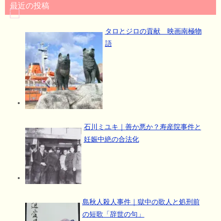
最近の投稿
タロとジロの貢献 映画南極物
語
石川ミユキ｜善か悪か？寿産院事件と
妊娠中絶の合法化
島秋人殺人事件｜獄中の歌人と処刑前
の短歌「辞世の句」