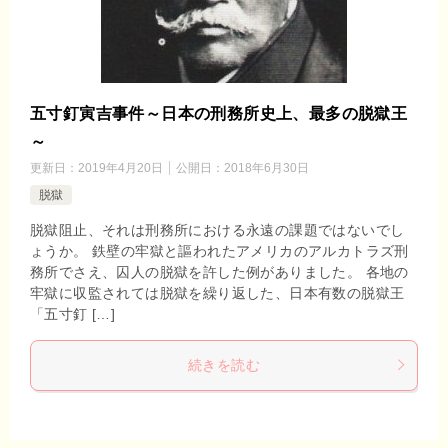
五寸釘寅吉事件～日本の刑務所史上、最多の脱獄王
～
更新日：
2019年4月20日
公開日：
2018年6月30日
脱獄
脱獄阻止、それは刑務所における永遠の課題ではないでし
ょうか。 鉄壁の牢獄と謳われたアメリカのアルカトラズ刑
務所でさえ、囚人の脱獄を許した例がありました。 各地の
牢獄に収監されては脱獄を繰り返した、日本有数の脱獄王
「五寸釘 […]
続きを読む