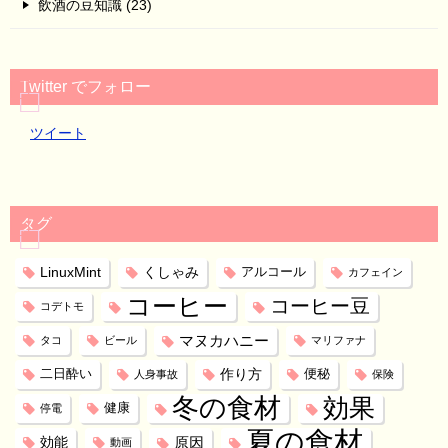
飲酒の豆知識 (23)
Twitter でフォロー
ツイート
タグ
LinuxMint
くしゃみ
アルコール
カフェイン
コーヒー
コーヒー豆
コデトモ
マヌカハニー
タコ
ビール
マリファナ
作り方
二日酔い
便秘
人身事故
保険
冬の食材
効果
健康
停電
夏の食材
効能
原因
動画