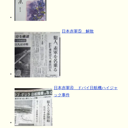
日本赤軍⑤ 解散
日本赤軍④ ドバイ日航機ハイジャ
ック事件