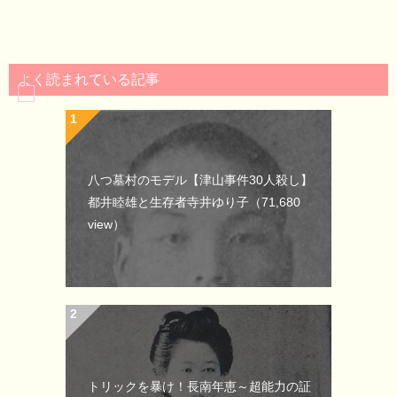
よく読まれている記事
八つ墓村のモデル【津山事件30人殺し】
都井睦雄と生存者寺井ゆり子
（71,680
view）
トリックを暴け！長南年恵～超能力の証