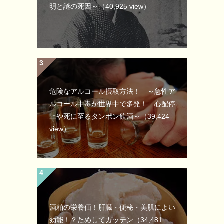
明と謎の死因～
（40,925 view）
危険なアルコール摂取方法！ ～急性ア
ルコール中毒が世界中で多発！ 心配停
止や死に至るタンポン飲酒～
（39,424
view）
酒粕の栄養価！肝臓・便秘・美肌によい
効能！？ためしてガッテン
（34,481