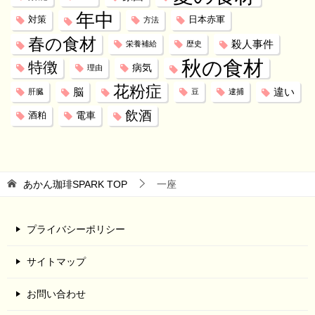
年中
対策
日本赤軍
方法
春の食材
殺人事件
栄養補給
歴史
秋の食材
特徴
病気
理由
花粉症
脳
違い
肝臓
豆
逮捕
飲酒
電車
酒粕
あかん珈琲SPARK
TOP
一座
プライバシーポリシー
サイトマップ
お問い合わせ