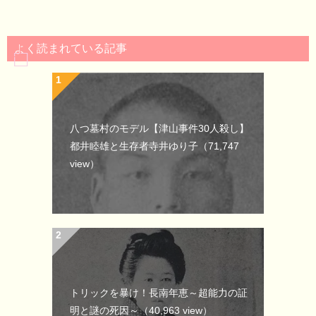
よく読まれている記事
八つ墓村のモデル【津山事件30人殺し】
都井睦雄と生存者寺井ゆり子
（71,747
view）
トリックを暴け！長南年恵～超能力の証
明と謎の死因～
（40,963 view）