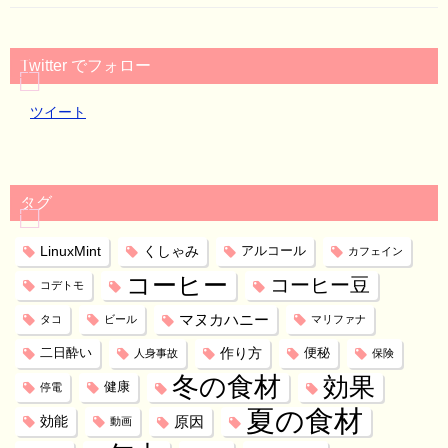
Twitter でフォロー
ツイート
タグ
LinuxMint
くしゃみ
アルコール
カフェイン
コーヒー
コーヒー豆
コデトモ
マヌカハニー
タコ
ビール
マリファナ
作り方
二日酔い
便秘
人身事故
保険
冬の食材
効果
健康
停電
夏の食材
効能
原因
動画