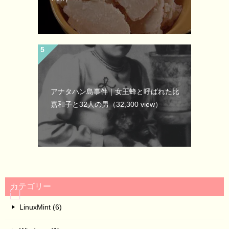
アナタハン島事件｜女王蜂と呼ばれた比
嘉和子と32人の男
（32,300 view）
カテゴリー
LinuxMint (6)