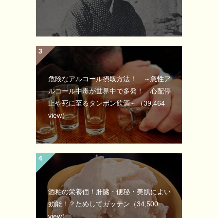
危険なアルコール摂取方法！ ～急性ア
ルコール中毒が世界中で多発！ 心配停
止や死に至るタンポン飲酒～
（39,464
view）
酒粕の栄養価！肝臓・便秘・美肌によい
効能！？ためしてガッテン
（34,500
view）