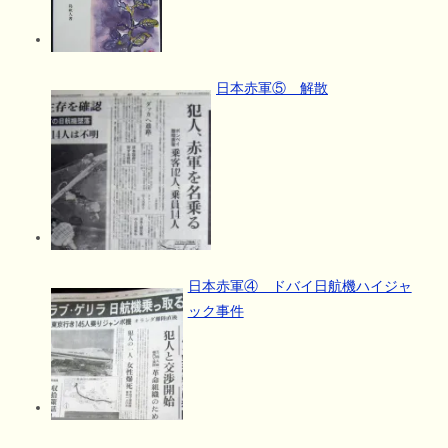
日本赤軍⑤ 解散
日本赤軍④ ドバイ日航機ハイジャ
ック事件