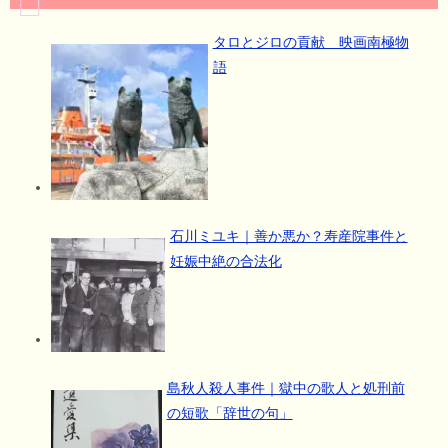
タロとジロの貢献 映画南極物
語
石川ミユキ｜善か悪か？寿産院事件と
妊娠中絶の合法化
島秋人殺人事件｜獄中の歌人と処刑前
の短歌「辞世の句」