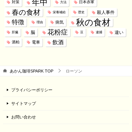
年中
対策
日本赤軍
方法
春の食材
殺人事件
栄養補給
歴史
秋の食材
特徴
病気
理由
花粉症
脳
違い
肝臓
豆
逮捕
飲酒
電車
酒粕
あかん珈琲SPARK
TOP
ローソン
プライバシーポリシー
サイトマップ
お問い合わせ