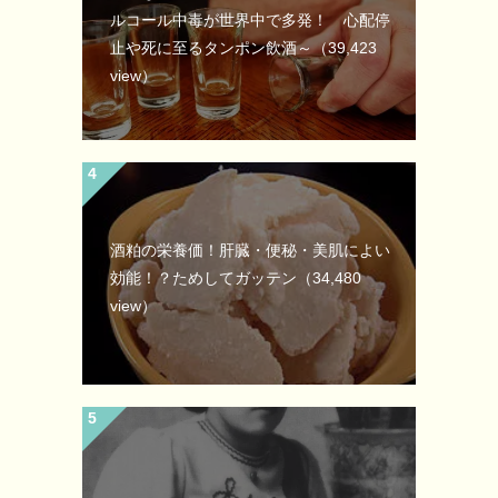
ルコール中毒が世界中で多発！ 心配停
止や死に至るタンポン飲酒～
（39,423
view）
酒粕の栄養価！肝臓・便秘・美肌によい
効能！？ためしてガッテン
（34,480
view）