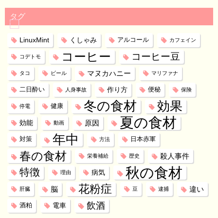
タグ
LinuxMint
くしゃみ
アルコール
カフェイン
コーヒー
コーヒー豆
コデトモ
マヌカハニー
タコ
ビール
マリファナ
作り方
二日酔い
便秘
人身事故
保険
冬の食材
効果
健康
停電
夏の食材
効能
原因
動画
年中
対策
日本赤軍
方法
春の食材
殺人事件
栄養補給
歴史
秋の食材
特徴
病気
理由
花粉症
脳
違い
肝臓
豆
逮捕
飲酒
電車
酒粕