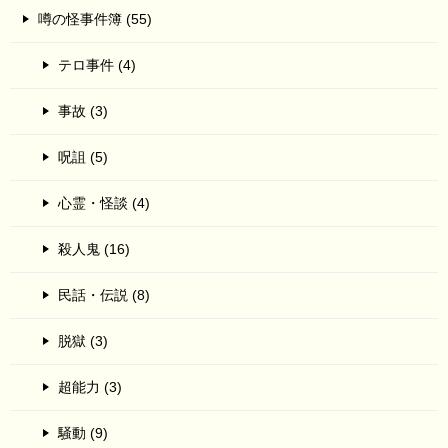
噂の怪事件簿 (55)
テロ事件 (4)
事故 (3)
呪詛 (5)
心霊・怪談 (4)
殺人鬼 (16)
民話・伝説 (8)
脱獄 (3)
超能力 (3)
騒動 (9)