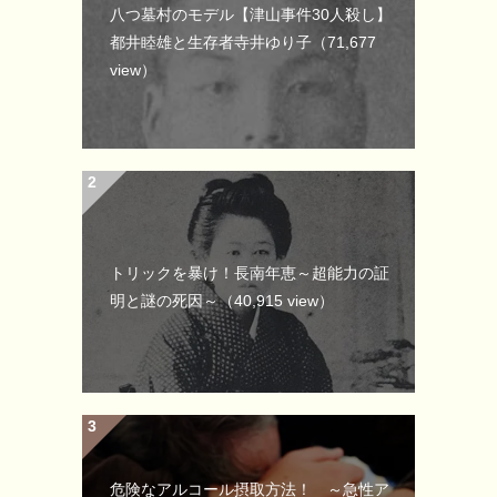
八つ墓村のモデル【津山事件30人殺し】
都井睦雄と生存者寺井ゆり子
（71,677
view）
トリックを暴け！長南年恵～超能力の証
明と謎の死因～
（40,915 view）
危険なアルコール摂取方法！ ～急性ア