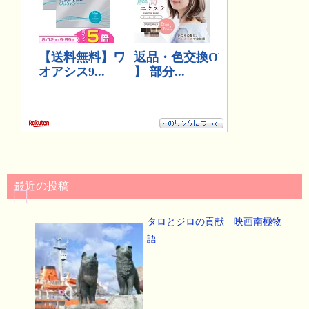
最近の投稿
タロとジロの貢献 映画南極物
語