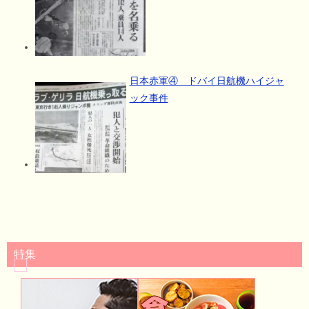
日本赤軍④ ドバイ日航機ハイジャ
ック事件
特集