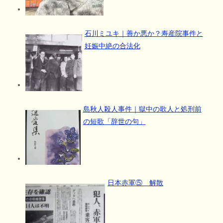
石川ミユキ｜善か悪か？寿産院事件と
妊娠中絶の合法化
島秋人殺人事件｜獄中の歌人と処刑前
の短歌「辞世の句」
日本赤軍⑤ 解散