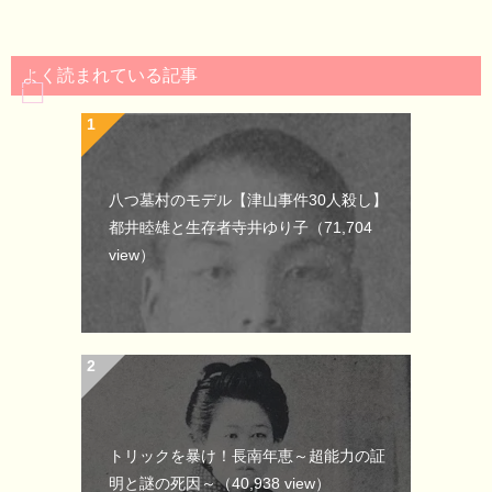
よく読まれている記事
八つ墓村のモデル【津山事件30人殺し】
都井睦雄と生存者寺井ゆり子
（71,704
view）
トリックを暴け！長南年恵～超能力の証
明と謎の死因～
（40,938 view）