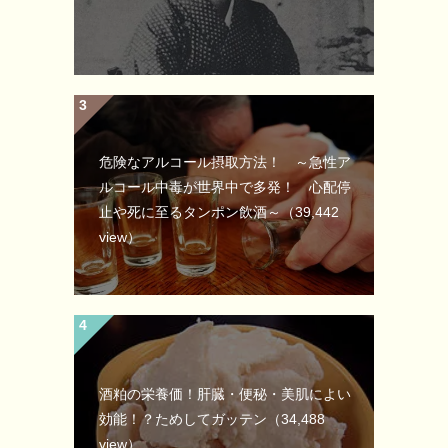
危険なアルコール摂取方法！ ～急性ア
ルコール中毒が世界中で多発！ 心配停
止や死に至るタンポン飲酒～
（39,442
view）
酒粕の栄養価！肝臓・便秘・美肌によい
効能！？ためしてガッテン
（34,488
view）