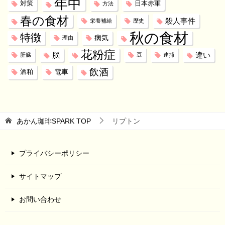
年中
対策
日本赤軍
方法
春の食材
殺人事件
栄養補給
歴史
秋の食材
特徴
病気
理由
花粉症
脳
違い
肝臓
豆
逮捕
飲酒
電車
酒粕
あかん珈琲SPARK
TOP
リプトン
プライバシーポリシー
サイトマップ
お問い合わせ