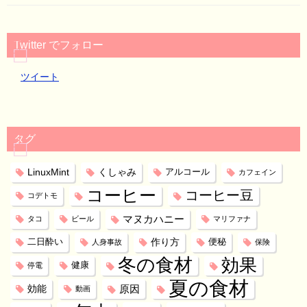
Twitter でフォロー
ツイート
タグ
LinuxMint
くしゃみ
アルコール
カフェイン
コーヒー
コーヒー豆
コデトモ
マヌカハニー
タコ
ビール
マリファナ
作り方
二日酔い
便秘
人身事故
保険
冬の食材
効果
健康
停電
夏の食材
効能
原因
動画