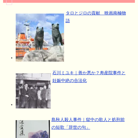
タロとジロの貢献 映画南極物
語
石川ミユキ｜善か悪か？寿産院事件と
妊娠中絶の合法化
島秋人殺人事件｜獄中の歌人と処刑前
の短歌「辞世の句」