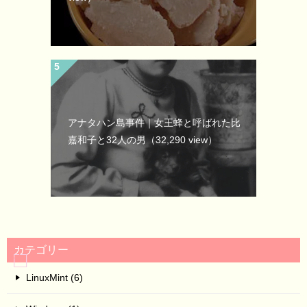
アナタハン島事件｜女王蜂と呼ばれた比
嘉和子と32人の男
（32,290 view）
カテゴリー
LinuxMint (6)