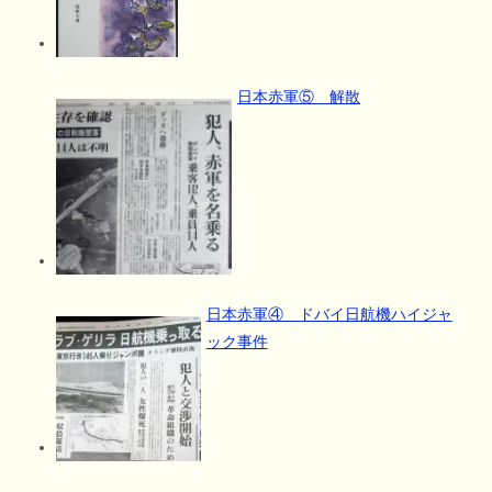
日本赤軍⑤ 解散
日本赤軍④ ドバイ日航機ハイジャ
ック事件