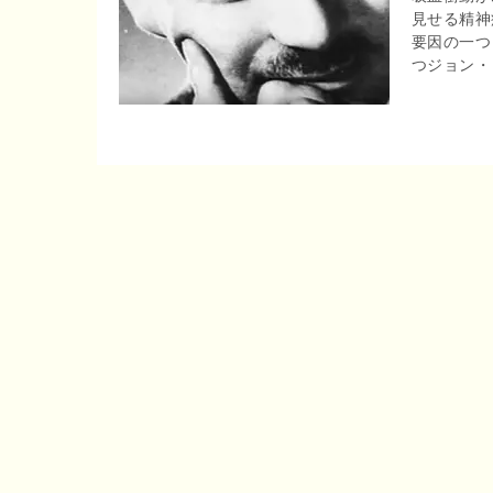
見せる精神
r
o
要因の一つ
e
つジョン・ 
o
n
k
a