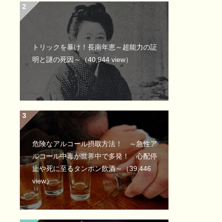
トリックを暴け！長南年恵～超能力の証
明と謎の死因～
（40,944 view）
危険なアルコール摂取方法！ ～急性ア
ルコール中毒が世界中で多発！ 心配停
止や死に至るタンポン飲酒～
（39,446
view）