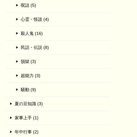
呪詛 (5)
心霊・怪談 (4)
殺人鬼 (16)
民話・伝説 (8)
脱獄 (3)
超能力 (3)
騒動 (9)
夏の豆知識 (3)
家事上手 (1)
年中行事 (2)