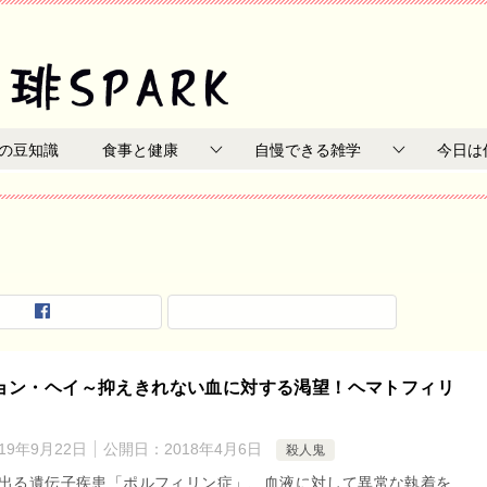
の豆知識
食事と健康
自慢できる雑学
今日は
ョン・ヘイ～抑えきれない血に対する渇望！ヘマトフィリ
019年9月22日
公開日：
2018年4月6日
殺人鬼
出る遺伝子疾患「ポルフィリン症」、血液に対して異常な執着を