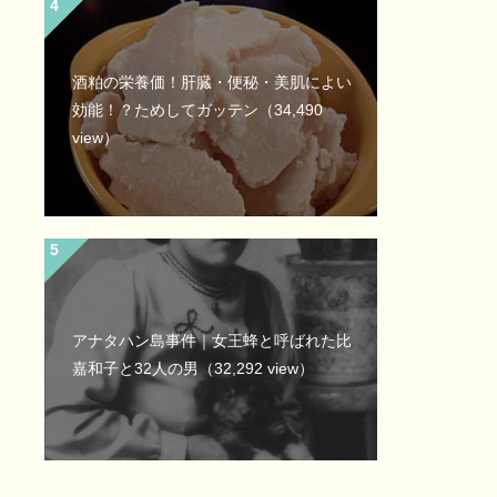
酒粕の栄養価！肝臓・便秘・美肌によい
効能！？ためしてガッテン
（34,490
view）
アナタハン島事件｜女王蜂と呼ばれた比
嘉和子と32人の男
（32,292 view）