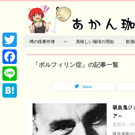
噂の怪事件簿
美味しい珈琲の理由
飲酒
T
「ポルフィリン症」の記事一覧
w
F
i
a
Tweet
L
t
c
i
H
吸血鬼ジ
t
e
ア～
n
a
更新日：
2
e
b
e
t
吸血衝動が