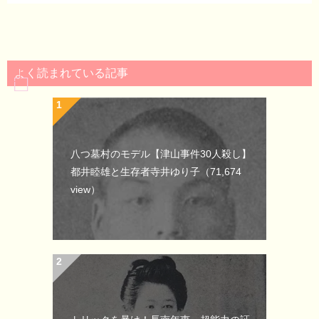
よく読まれている記事
八つ墓村のモデル【津山事件30人殺し】
都井睦雄と生存者寺井ゆり子
（71,674
view）