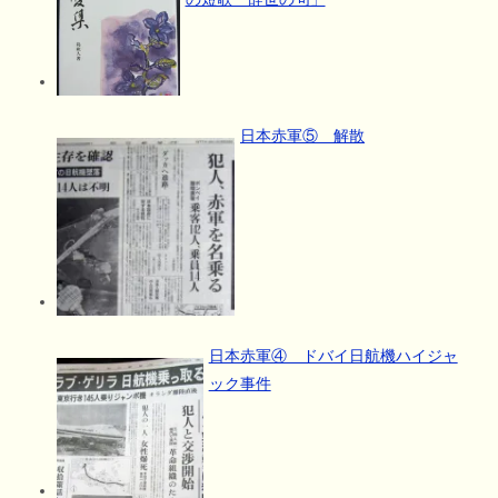
日本赤軍⑤ 解散
日本赤軍④ ドバイ日航機ハイジャ
ック事件