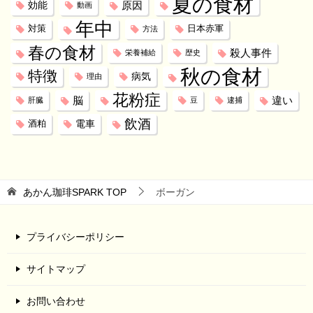
夏の食材
効能
原因
動画
年中
対策
日本赤軍
方法
春の食材
殺人事件
栄養補給
歴史
秋の食材
特徴
病気
理由
花粉症
脳
違い
肝臓
豆
逮捕
飲酒
電車
酒粕
あかん珈琲SPARK
TOP
ボーガン
プライバシーポリシー
サイトマップ
お問い合わせ