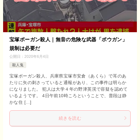
宝塚ボーガン殺人｜無音の危険な武器「ボウガン」
規制は必要だ
公開日：
2020年6月4日
殺人鬼
宝塚ボーガン殺人、兵庫県宝塚市安倉（あくら）で耳のあ
たりに矢の刺さっていると通報があり、この事件は明らか
になりました。 犯人は大学４年の野津英滉で容疑を認めて
いるようです。 4日午前10時ころということで、普段は静
かな住 […]
続きを読む