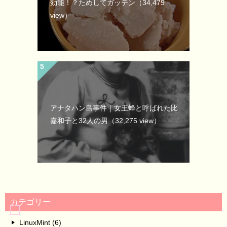
効能！？ためしてガッテン
（34,479
view）
アナタハン島事件｜女王蜂と呼ばれた比
嘉和子と32人の男
（32,275 view）
カテゴリー
LinuxMint (6)