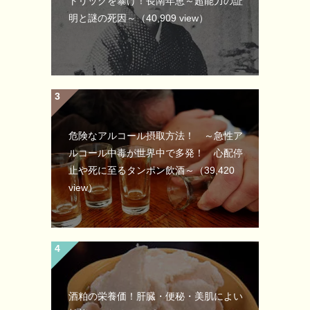
トリックを暴け！長南年恵～超能力の証
明と謎の死因～
（40,909 view）
危険なアルコール摂取方法！ ～急性ア
ルコール中毒が世界中で多発！ 心配停
止や死に至るタンポン飲酒～
（39,420
view）
酒粕の栄養価！肝臓・便秘・美肌によい