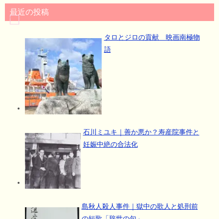
最近の投稿
タロとジロの貢献 映画南極物
語
石川ミユキ｜善か悪か？寿産院事件と
妊娠中絶の合法化
島秋人殺人事件｜獄中の歌人と処刑前
の短歌「辞世の句」