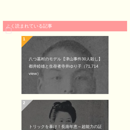
よく読まれている記事
八つ墓村のモデル【津山事件30人殺し】
都井睦雄と生存者寺井ゆり子
（71,714
view）
トリックを暴け！長南年恵～超能力の証