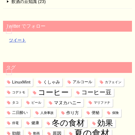
飲酒の豆知識 (23)
Twitter でフォロー
ツイート
タグ
LinuxMint
くしゃみ
アルコール
カフェイン
コーヒー
コーヒー豆
コデトモ
マヌカハニー
タコ
ビール
マリファナ
作り方
二日酔い
便秘
人身事故
保険
冬の食材
効果
健康
停電
夏の食材
効能
原因
動画