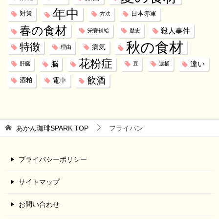
年中
対策
日本赤軍
方法
春の食材
殺人事件
栄養補給
歴史
秋の食材
特徴
病気
理由
花粉症
脳
違い
肝臓
豆
逮捕
飲酒
電車
酒粕
あかん珈琲SPARK
TOP
フライパン
プライバシーポリシー
サイトマップ
お問い合わせ