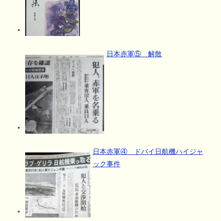
日本赤軍⑤ 解散
日本赤軍④ ドバイ日航機ハイジャ
ック事件