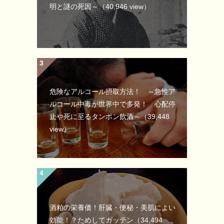
明と謎の死因～
（40,946 view）
危険なアルコール摂取方法！ ～急性ア
ルコール中毒が世界中で多発！ 心配停
止や死に至るタンポン飲酒～
（39,448
view）
酒粕の栄養価！肝臓・便秘・美肌によい
効能！？ためしてガッテン
（34,494