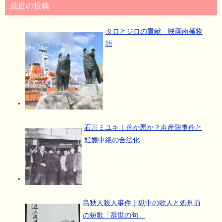
最近の投稿
タロとジロの貢献 映画南極物
語
石川ミユキ｜善か悪か？寿産院事件と
妊娠中絶の合法化
島秋人殺人事件｜獄中の歌人と処刑前
の短歌「辞世の句」