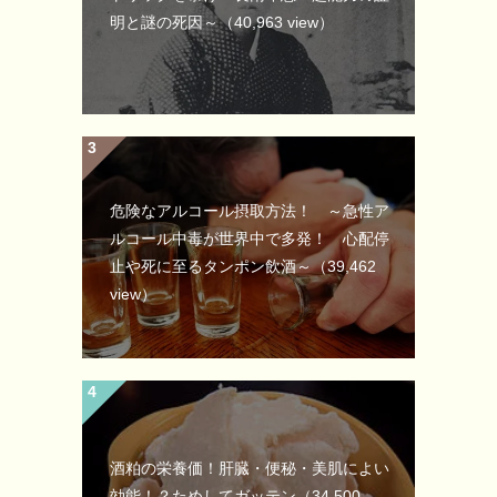
明と謎の死因～
（40,963 view）
危険なアルコール摂取方法！ ～急性ア
ルコール中毒が世界中で多発！ 心配停
止や死に至るタンポン飲酒～
（39,462
view）
酒粕の栄養価！肝臓・便秘・美肌によい
効能！？ためしてガッテン
（34,500