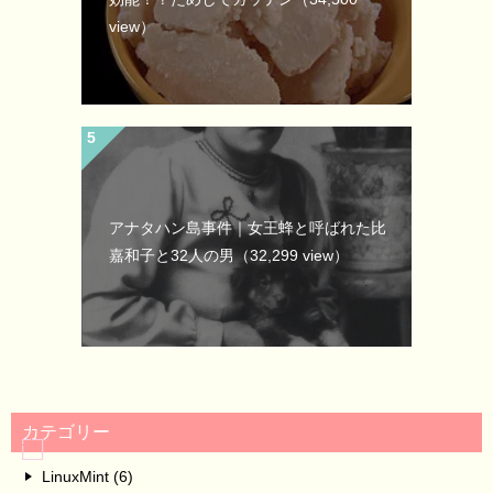
view）
アナタハン島事件｜女王蜂と呼ばれた比
嘉和子と32人の男
（32,299 view）
カテゴリー
LinuxMint (6)