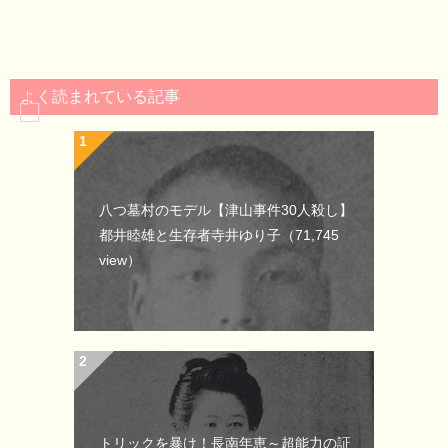
よく読まれている記事
八つ墓村のモデル【津山事件30人殺し】
都井睦雄と生存者寺井ゆり子
（71,745
view）
トリックを暴け！長南年恵～超能力の証