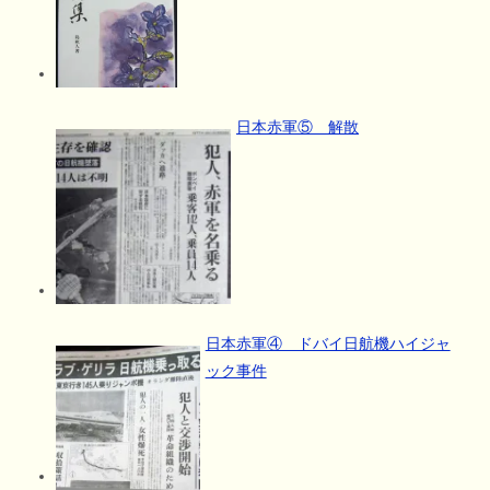
日本赤軍⑤ 解散
日本赤軍④ ドバイ日航機ハイジャ
ック事件