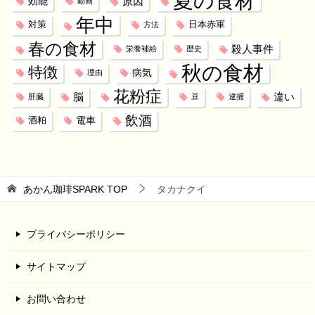
夏の食材
効能
原因
動画
年中
対策
日本赤軍
方法
春の食材
殺人事件
栄養補給
歴史
秋の食材
特徴
病気
理由
花粉症
脳
違い
肝臓
豆
逮捕
飲酒
電車
酒粕
あかん珈琲SPARK
TOP
タカナクイ
プライバシーポリシー
サイトマップ
お問い合わせ