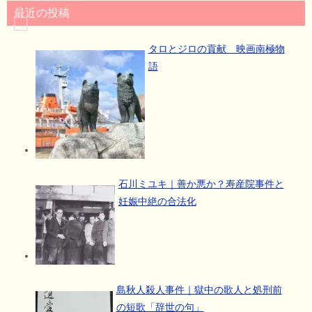
最近の投稿
タロとジロの貢献 映画南極物
語
石川ミユキ｜善か悪か？寿産院事件と
妊娠中絶の合法化
島秋人殺人事件｜獄中の歌人と処刑前
の短歌「辞世の句」