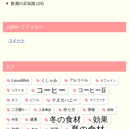
飲酒の豆知識 (23)
Twitter でフォロー
ツイート
タグ
LinuxMint
くしゃみ
アルコール
カフェイン
コーヒー
コーヒー豆
コデトモ
マヌカハニー
タコ
ビール
マリファナ
作り方
二日酔い
便秘
人身事故
保険
冬の食材
効果
健康
停電