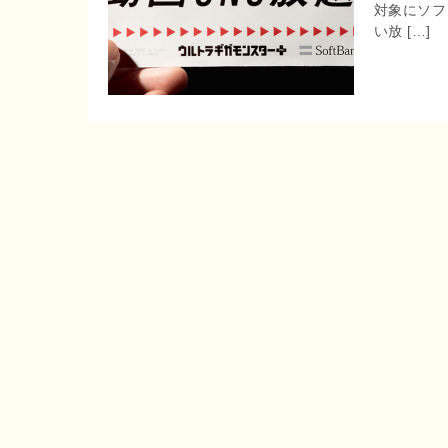
対象にソフ
r
o
い放 […]
e
o
n
k
a