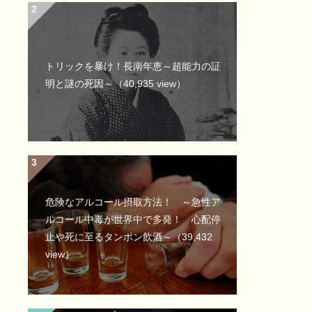
トリックを暴け！長南年恵～超能力の証
明と謎の死因～
（40,935 view）
危険なアルコール摂取方法！ ～急性ア
ルコール中毒が世界中で多発！ 心配停
止や死に至るタンポン飲酒～
（39,432
view）