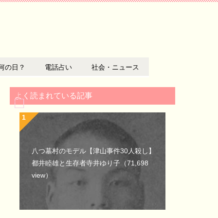
何の日？
電話占い
社会・ニュース
よく読まれている記事
八つ墓村のモデル【津山事件30人殺し】
都井睦雄と生存者寺井ゆり子
（71,698
view）