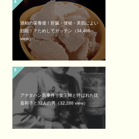
酒粕の栄養価！肝臓・便秘・美肌によい
効能！？ためしてガッテン
（34,486
view）
アナタハン島事件｜女王蜂と呼ばれた比
嘉和子と32人の男
（32,288 view）