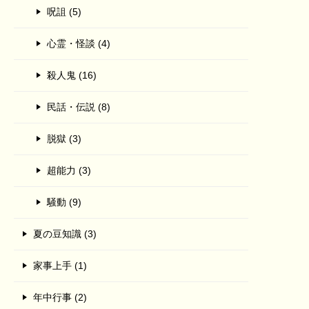
呪詛 (5)
心霊・怪談 (4)
殺人鬼 (16)
民話・伝説 (8)
脱獄 (3)
超能力 (3)
騒動 (9)
夏の豆知識 (3)
家事上手 (1)
年中行事 (2)