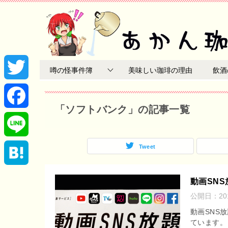
噂の怪事件簿
美味しい珈琲の理由
飲酒
T
「ソフトバンク」の記事一覧
w
F
i
a
Tweet
L
t
c
i
H
動画SN
t
e
公開日：
2
n
a
動画SNS
e
b
e
ています。
t