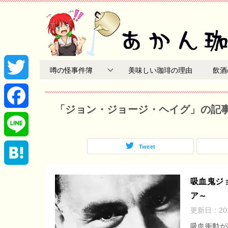
噂の怪事件簿
美味しい珈琲の理由
飲酒
T
「ジョン・ジョージ・ヘイグ」の記
w
F
i
a
Tweet
L
t
c
i
H
吸血鬼ジ
t
e
ア～
n
a
更新日：
2
e
b
e
t
吸血衝動が