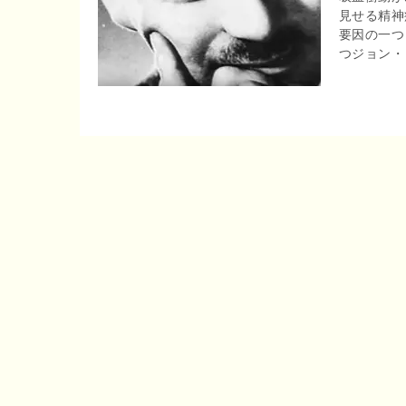
見せる精神
r
o
要因の一つ
e
つジョン・ 
o
n
k
a