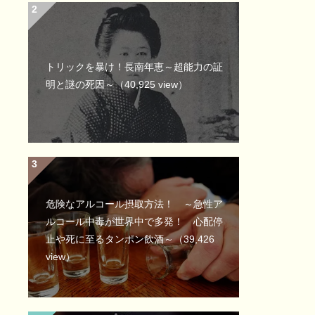
トリックを暴け！長南年恵～超能力の証
明と謎の死因～
（40,925 view）
危険なアルコール摂取方法！ ～急性ア
ルコール中毒が世界中で多発！ 心配停
止や死に至るタンポン飲酒～
（39,426
view）