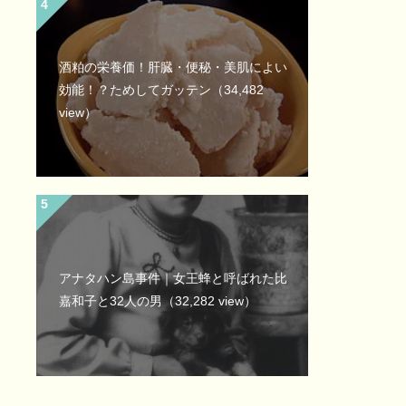
酒粕の栄養価！肝臓・便秘・美肌によい
効能！？ためしてガッテン
（34,482
view）
アナタハン島事件｜女王蜂と呼ばれた比
嘉和子と32人の男
（32,282 view）