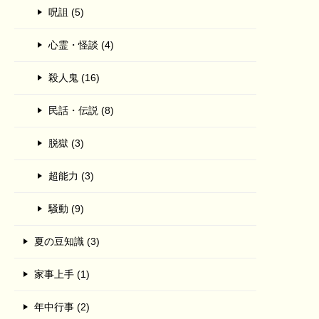
呪詛 (5)
心霊・怪談 (4)
殺人鬼 (16)
民話・伝説 (8)
脱獄 (3)
超能力 (3)
騒動 (9)
夏の豆知識 (3)
家事上手 (1)
年中行事 (2)