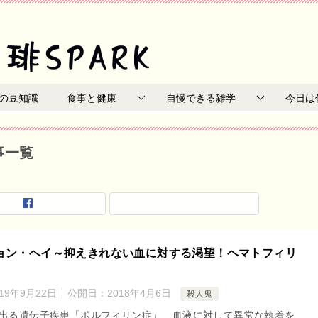
の豆知識
食事と健康
自慢できる雑学
今日は
事一覧
ョン・ヘイ～抑えきれない血に対する渇望！ヘマトフィリ
019年9月22日
公開日：
2018年4月6日
殺人鬼
出る遺伝子疾患「ポルフィリン症」、血液に対して異常な執着を