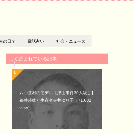
何の日？
電話占い
社会・ニュース
よく読まれている記事
八つ墓村のモデル【津山事件30人殺し】
都井睦雄と生存者寺井ゆり子
（71,682
view）