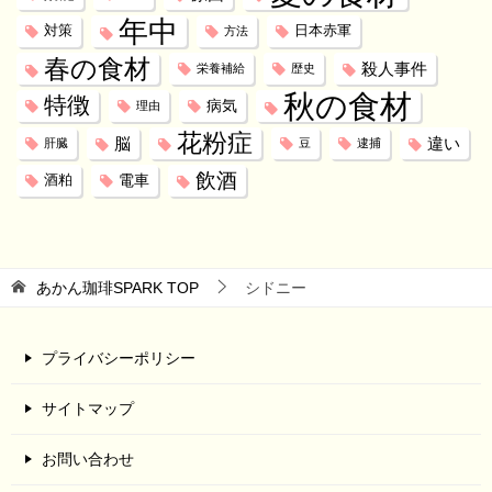
年中
対策
日本赤軍
方法
春の食材
殺人事件
栄養補給
歴史
秋の食材
特徴
病気
理由
花粉症
脳
違い
肝臓
豆
逮捕
飲酒
電車
酒粕
あかん珈琲SPARK
TOP
シドニー
プライバシーポリシー
サイトマップ
お問い合わせ