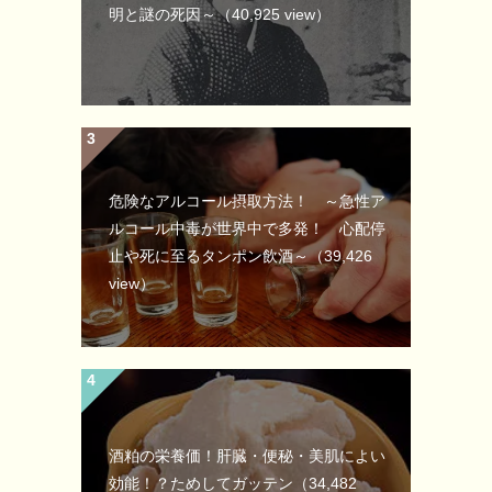
明と謎の死因～
（40,925 view）
危険なアルコール摂取方法！ ～急性ア
ルコール中毒が世界中で多発！ 心配停
止や死に至るタンポン飲酒～
（39,426
view）
酒粕の栄養価！肝臓・便秘・美肌によい
効能！？ためしてガッテン
（34,482