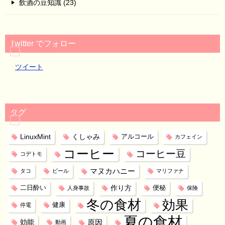
飲酒の豆知識 (23)
Twitter でフォロー
ツイート
タグ
LinuxMint
くしゃみ
アルコール
カフェイン
コーヒー
コーヒー豆
コデトモ
マヌカハニー
タコ
ビール
マリファナ
作り方
二日酔い
便秘
人身事故
保険
冬の食材
効果
健康
停電
夏の食材
効能
原因
動画