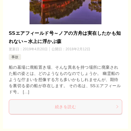
SSエアフィールド号～ノアの方舟は実在したかも知
れない～水上に浮かぶ森
更新日：
2019年4月20日
公開日：
2018年2月12日
事故
船の墓場に廃船置き場、そんな異名を持つ場所に廃棄され
た船の姿とは、どのようなものなのでしょうか。 幽霊船の
ような佇まいを想像する方も多いかもしれませんが、期待
を裏切る姿の船が存在します。 その名は、SSエアフィール
ド号。 […]
続きを読む