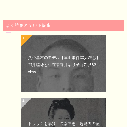
よく読まれている記事
八つ墓村のモデル【津山事件30人殺し】
都井睦雄と生存者寺井ゆり子
（71,682
view）
トリックを暴け！長南年恵～超能力の証