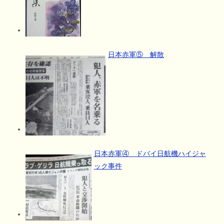
日本赤軍⑤ 解散
日本赤軍④ ドバイ日航機ハイジャ
ック事件