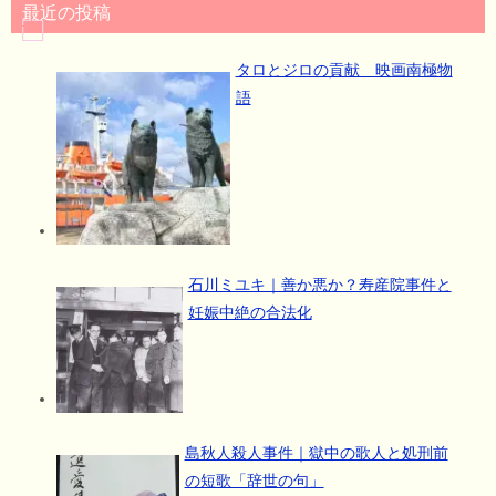
最近の投稿
タロとジロの貢献 映画南極物
語
石川ミユキ｜善か悪か？寿産院事件と
妊娠中絶の合法化
島秋人殺人事件｜獄中の歌人と処刑前
の短歌「辞世の句」