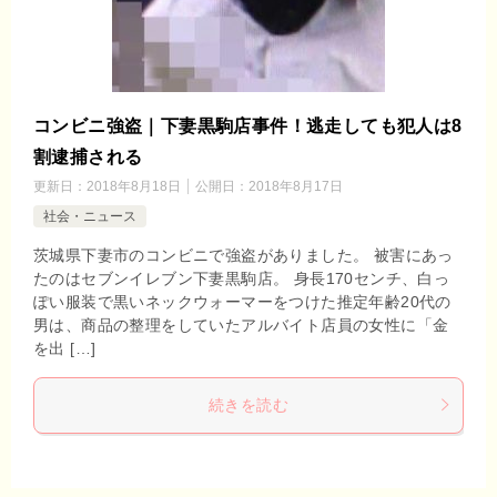
コンビニ強盗｜下妻黒駒店事件！逃走しても犯人は8
割逮捕される
更新日：
2018年8月18日
公開日：
2018年8月17日
社会・ニュース
茨城県下妻市のコンビニで強盗がありました。 被害にあっ
たのはセブンイレブン下妻黒駒店。 身長170センチ、白っ
ぽい服装で黒いネックウォーマーをつけた推定年齢20代の
男は、商品の整理をしていたアルバイト店員の女性に「金
を出 […]
続きを読む