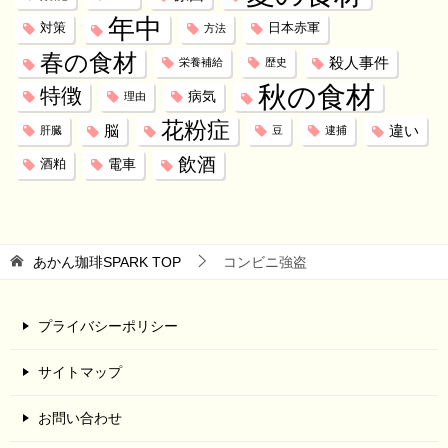
年中
対策
日本赤軍
方法
春の食材
殺人事件
栄養補給
歴史
秋の食材
特徴
病気
理由
花粉症
脳
違い
肝臓
豆
逮捕
飲酒
電車
酒粕
あかん珈琲SPARK
TOP
コンビニ強盗
プライバシーポリシー
サイトマップ
お問い合わせ