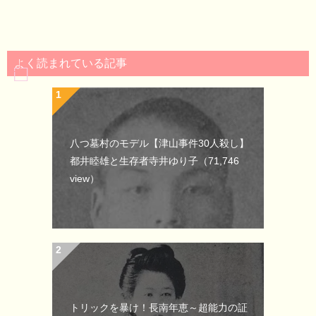
よく読まれている記事
八つ墓村のモデル【津山事件30人殺し】
都井睦雄と生存者寺井ゆり子
（71,746
view）
トリックを暴け！長南年恵～超能力の証