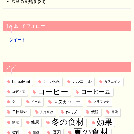
飲酒の豆知識 (23)
Twitter でフォロー
ツイート
タグ
LinuxMint
くしゃみ
アルコール
カフェイン
コーヒー
コーヒー豆
コデトモ
マヌカハニー
タコ
ビール
マリファナ
作り方
二日酔い
便秘
人身事故
保険
冬の食材
効果
健康
停電
夏の食材
効能
原因
動画