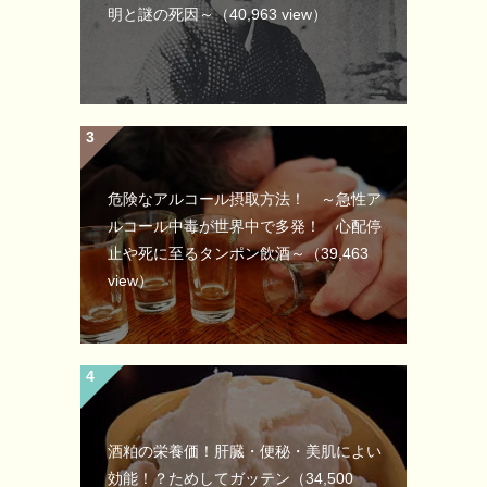
明と謎の死因～
（40,963 view）
危険なアルコール摂取方法！ ～急性ア
ルコール中毒が世界中で多発！ 心配停
止や死に至るタンポン飲酒～
（39,463
view）
酒粕の栄養価！肝臓・便秘・美肌によい
効能！？ためしてガッテン
（34,500