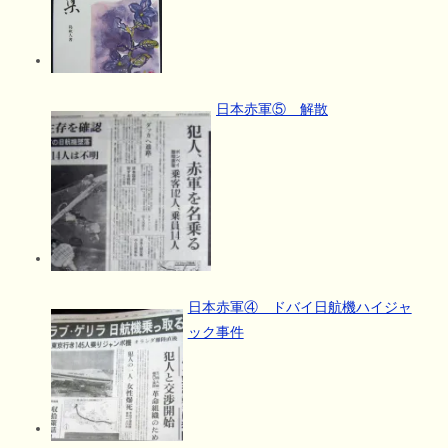
日本赤軍⑤ 解散
日本赤軍④ ドバイ日航機ハイジャ
ック事件