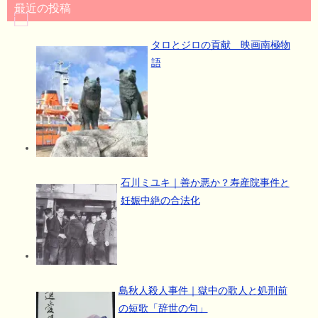
最近の投稿
タロとジロの貢献 映画南極物
語
石川ミユキ｜善か悪か？寿産院事件と
妊娠中絶の合法化
島秋人殺人事件｜獄中の歌人と処刑前
の短歌「辞世の句」