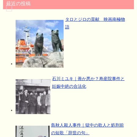
最近の投稿
タロとジロの貢献 映画南極物
語
石川ミユキ｜善か悪か？寿産院事件と
妊娠中絶の合法化
島秋人殺人事件｜獄中の歌人と処刑前
の短歌「辞世の句」