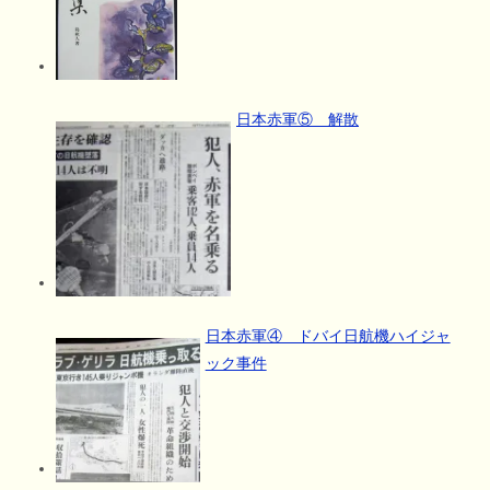
日本赤軍⑤ 解散
日本赤軍④ ドバイ日航機ハイジャ
ック事件