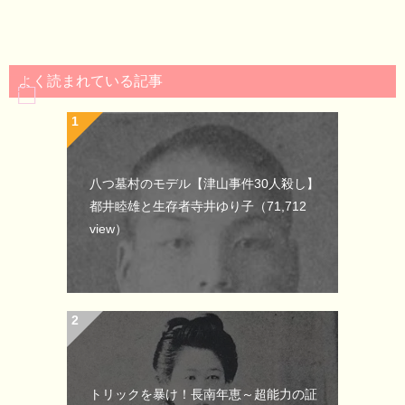
よく読まれている記事
八つ墓村のモデル【津山事件30人殺し】
都井睦雄と生存者寺井ゆり子
（71,712
view）
トリックを暴け！長南年恵～超能力の証