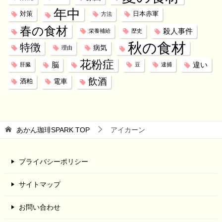
年中
対策
日本赤軍
方法
春の食材
殺人事件
栄養補給
歴史
秋の食材
特徴
病気
理由
花粉症
脳
違い
肝臓
豆
逮捕
飲酒
電車
酒粕
あかん珈琲SPARK
TOP
アイカーン
プライバシーポリシー
サイトマップ
お問い合わせ