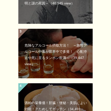
明と謎の死因～
（40,945 view）
危険なアルコール摂取方法！ ～急性ア
ルコール中毒が世界中で多発！ 心配停
止や死に至るタンポン飲酒～
（39,447
view）
酒粕の栄養価！肝臓・便秘・美肌によい
効能！？ためしてガッテン
（34,491