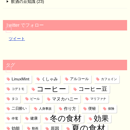
飲酒の豆知識 (23)
Twitter でフォロー
ツイート
タグ
LinuxMint
くしゃみ
アルコール
カフェイン
コーヒー
コーヒー豆
コデトモ
マヌカハニー
タコ
ビール
マリファナ
作り方
二日酔い
便秘
人身事故
保険
冬の食材
効果
健康
停電
夏の食材
効能
原因
動画