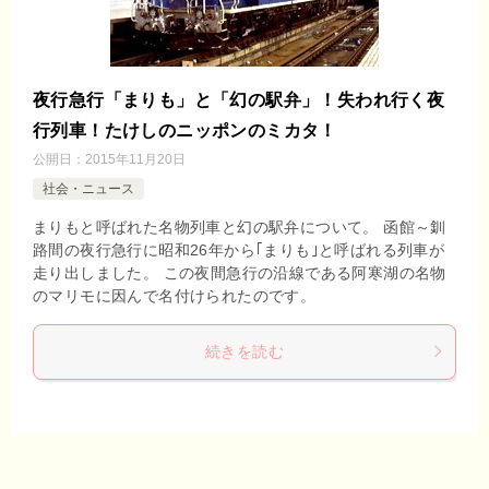
夜行急行「まりも」と「幻の駅弁」！失われ行く夜
行列車！たけしのニッポンのミカタ！
公開日：
2015年11月20日
社会・ニュース
まりもと呼ばれた名物列車と幻の駅弁について。 函館～釧
路間の夜行急行に昭和26年から｢まりも｣と呼ばれる列車が
走り出しました。 この夜間急行の沿線である阿寒湖の名物
のマリモに因んで名付けられたのです。
続きを読む