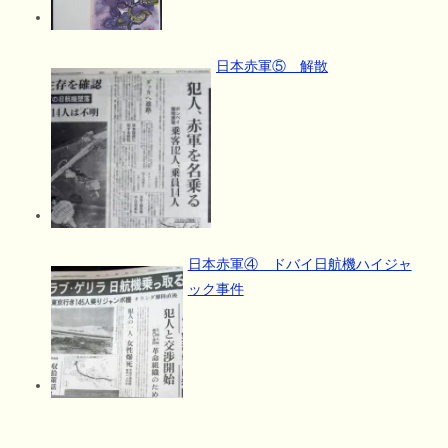
日本赤軍⑤ 解散
日本赤軍④ ドバイ日航機ハイジャ
ック事件