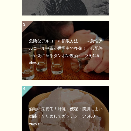
危険なアルコール摂取方法！ ～急性ア
ルコール中毒が世界中で多発！ 心配停
止や死に至るタンポン飲酒～
（39,445
view）
酒粕の栄養価！肝臓・便秘・美肌によい
効能！？ためしてガッテン
（34,489
view）