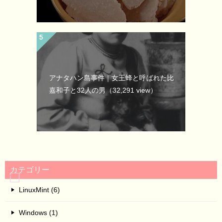
アナタハン島事件｜女王蜂と呼ばれた比
嘉和子と32人の男
（32,291 view）
カテゴリー
LinuxMint (6)
Windows (1)