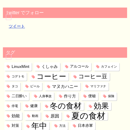
Twitter でフォロー
ツイート
タグ
LinuxMint
くしゃみ
アルコール
カフェイン
コーヒー
コーヒー豆
コデトモ
マヌカハニー
タコ
ビール
マリファナ
作り方
二日酔い
便秘
人身事故
保険
冬の食材
効果
健康
停電
夏の食材
効能
原因
動画
年中
対策
日本赤軍
方法