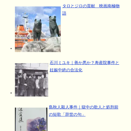
タロとジロの貢献 映画南極物
語
石川ミユキ｜善か悪か？寿産院事件と
妊娠中絶の合法化
島秋人殺人事件｜獄中の歌人と処刑前
の短歌「辞世の句」