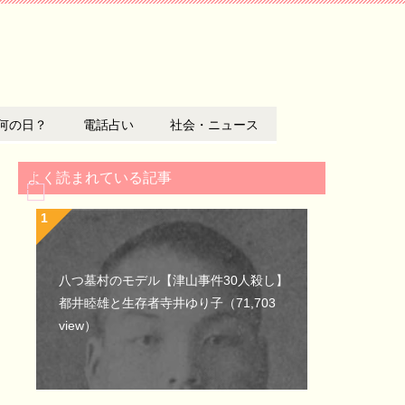
何の日？
電話占い
社会・ニュース
よく読まれている記事
八つ墓村のモデル【津山事件30人殺し】
都井睦雄と生存者寺井ゆり子
（71,703
view）