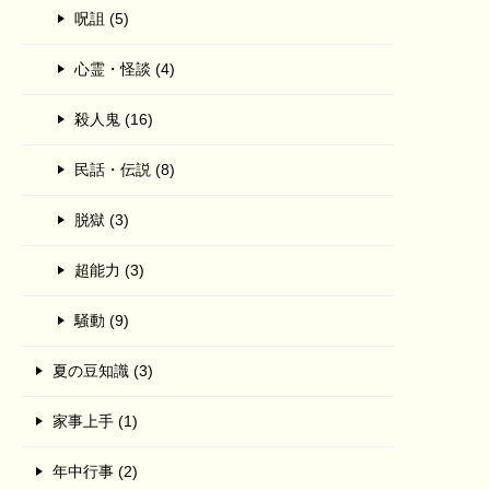
呪詛 (5)
心霊・怪談 (4)
殺人鬼 (16)
民話・伝説 (8)
脱獄 (3)
超能力 (3)
騒動 (9)
夏の豆知識 (3)
家事上手 (1)
年中行事 (2)