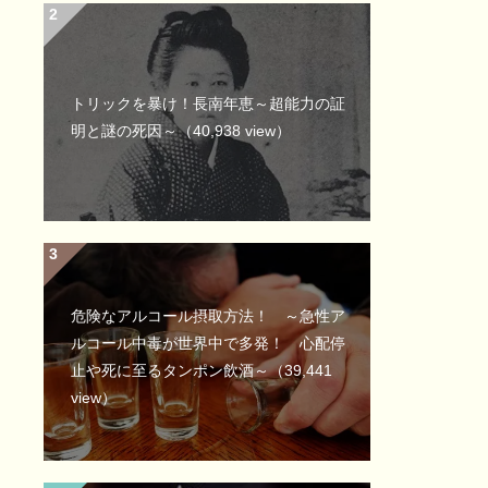
トリックを暴け！長南年恵～超能力の証
明と謎の死因～
（40,938 view）
危険なアルコール摂取方法！ ～急性ア
ルコール中毒が世界中で多発！ 心配停
止や死に至るタンポン飲酒～
（39,441
view）