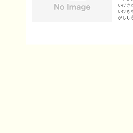
いびき
r
o
いびき
e
がもし恋
o
n
k
a