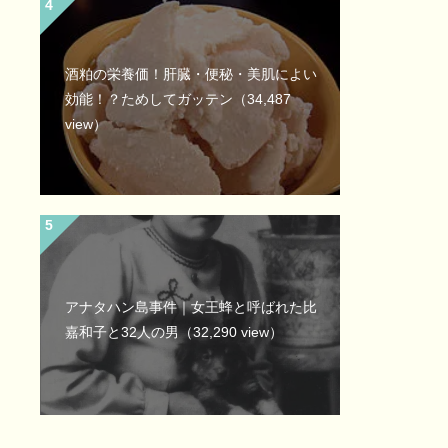
酒粕の栄養価！肝臓・便秘・美肌によい
効能！？ためしてガッテン
（34,487
view）
アナタハン島事件｜女王蜂と呼ばれた比
嘉和子と32人の男
（32,290 view）