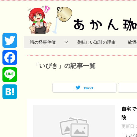
噂の怪事件簿
美味しい珈琲の理由
飲酒
T
「いびき」の記事一覧
w
F
i
a
Tweet
L
t
c
i
H
自宅で
t
e
険
n
a
更新日
e
b
e
t
「いび